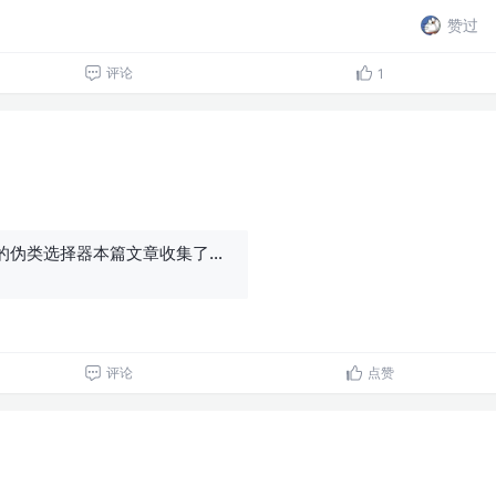
赞过
评论
1
css 中那些好用的伪类选择器本篇文章收集了几个工作或学习时用到的，好用但是并不常见的 css 伪类选择器，在此做个分享 - 掘金
评论
点赞