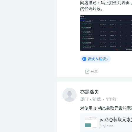
问题描述：码上掘金列表页，下
的代码片段。
反馈 & 建议
分享
亦黑迷失
厦门 - 前端
·
1年前
对使用 js 动态获取元素的
juejin.cn