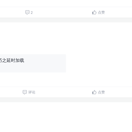
点赞
2
巧之延时加载
评论
点赞