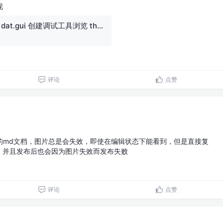
现
Three.js 之使用 dat.gui 创建调试工具浏览 three.js 官方文档时，有些页面会有我们可以亲手调整参 - 掘金
评论
点赞
的md文档，图片总是会失效，即使在编辑状态下能看到，但是直接复
，并且发布后也会因为图片失效而发布失败
评论
点赞