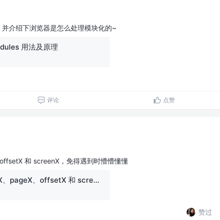
的总结，并介绍下浏览器是怎么处理模块化的~
modules 用法及原理
评论
点赞
、offsetX 和 screenX，免得遇到时懵懵懂懂
一文弄清 clientX、pageX、offsetX 和 screenX
赞过