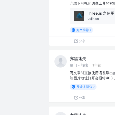
介绍下可视化调参工具的实
juejin.cn
好文推荐
分享
亦黑迷失
厦门 - 前端
·
1年前
写文章时直接使用语雀导出
制图片地址打开会报错403
反馈 & 建议
分享