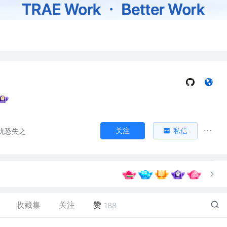
关注
私信
犹恐失之
收藏集
关注
赞
188