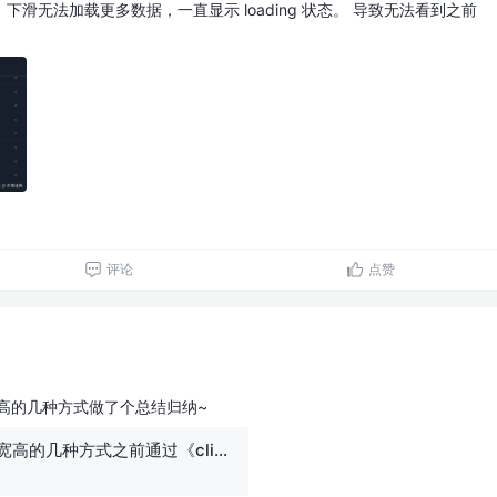
滑无法加载更多数据，一直显示 loading 状态。 导致无法看到之前
评论
点赞
宽高的几种方式做了个总结归纳~
js 动态获取元素宽高的几种方式之前通过《clientX、pageX、offsetX 和 screenX》一文我介绍了关 - 掘金