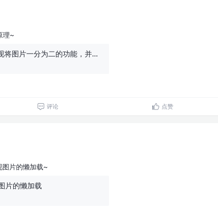
原理~
canvas + ts 实现将图片一分为二的功能，并打包发布至 npm
评论
点赞
实现图片的懒加载~
之图片的懒加载