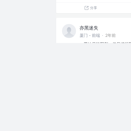
分享
亦黑迷失
厦门 - 前端
·
2年前
一开始是说图裂，但是编辑
还是全部图片重新上传一次
juejin.cn
反馈 & 建议
分享
亦黑迷失
厦门 - 前端
·
2年前