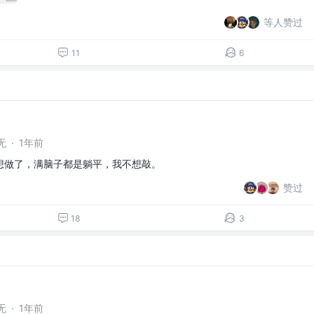
等人赞过
11
6
无
·
1年前
想做了，满脑子都是躺平，我不想敲。
赞过
18
3
无
·
1年前