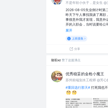
不是年轻小伙子，是女生 @
2026-08-05失业倒计时第
昨天下午人事找我谈了离职
事很意外我才发现，我意外
开的入职会，当时说要给公
展开
上班摸鱼
分享
骆驼xz
赞了这篇沸点
优秀稳妥的金枪小魔王
苏州前端划水工程师 @芳心
#重回选行那天#
打死我也不