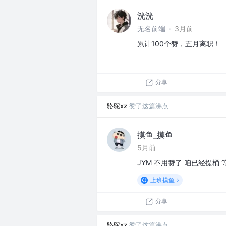
洸洸
无名前端
·
3月前
累计100个赞，五月离职！
分享
骆驼xz
赞了这篇沸点
摸鱼_摸鱼
5月前
JYM 不用赞了 咱已经提桶
上班摸鱼
分享
骆驼xz
赞了这篇沸点