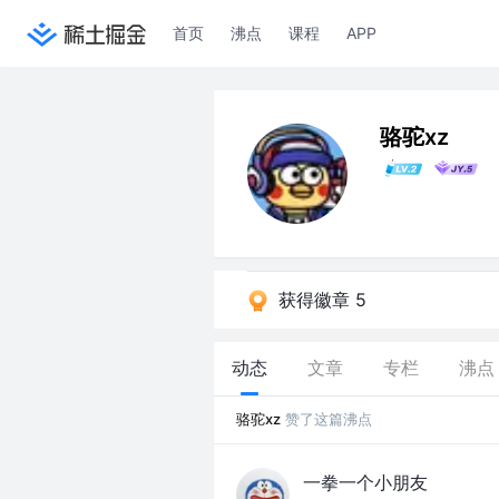
首页
沸点
课程
APP
骆驼xz
获得徽章 5
动态
文章
专栏
沸点
骆驼xz
赞了这篇沸点
一拳一个小朋友