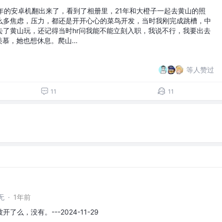
年的安卓机翻出来了，看到了相册里，21年和大橙子一起去黄山的照
么多焦虑，压力，都还是开开心心的菜鸟开发，当时我刚完成跳槽，中
去了黄山玩，还记得当时hr问我能不能立刻入职，我说不行，我要出去
羡慕，她也想休息。爬山…
等人赞过
11
11
无
·
1年前
么，没有。---2024-11-29