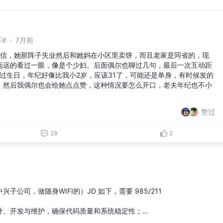
下#
·
7月前
微信，她那阵子失业然后和她妈在小区里卖饼，而且老家是同省的，现
远远的看过一眼，像是个少妇。后面偶尔也聊过几句，最后一次互动距
过生日，年纪好像比我小2岁，应该31了，可能还是单身，有时候发的
，然后我偶尔也会给她点点赞，这种情况要怎么开口，老夫年纪也不小
赞过
29
2
公司，做随身WIFI的）JD 如下，需要 985/211
计、开发与维护，确保代码质量和系统稳定性；…