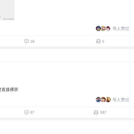
等人赞过
26
5
赞直接裸辞
等人赞过
67
387