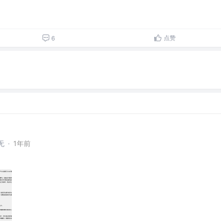
点赞
6
无
·
1年前