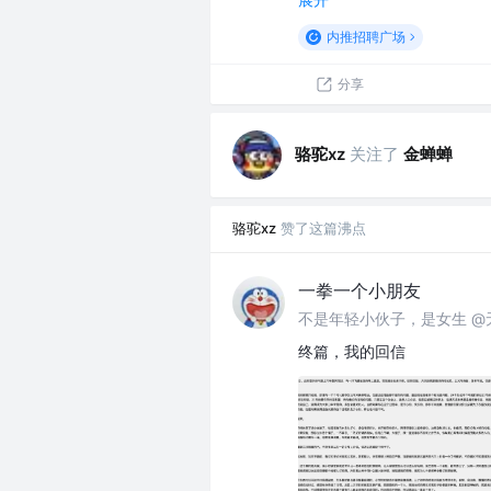
内推招聘广场
分享
骆驼xz
关注了
金蝉蝉
骆驼xz
赞了这篇沸点
一拳一个小朋友
不是年轻小伙子，是女生 @
终篇，我的回信