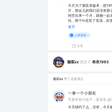
今天为了测安卓版本，把19
片，那会儿的我们还没有那
间空出来一个月，跟她一起
玩，那个hr还笑了笑说，好
展开
上班摸鱼
分享
骆驼xz
关注了
布衣1983
骆驼xz
赞了这篇沸点
一拳一个小朋友
不是年轻小伙子，是女生 @
今天续约了么，没有，今天被开了