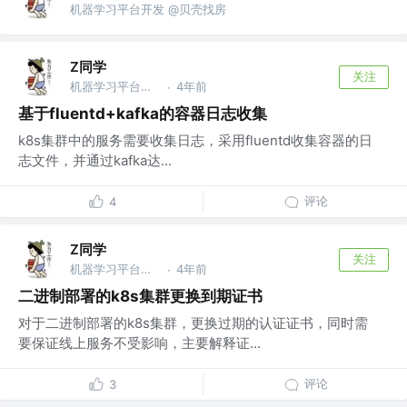
机器学习平台开发 @贝壳找房
Z同学
关注
机器学习平台开发 @贝壳找房
4年前
·
基于fluentd+kafka的容器日志收集
k8s集群中的服务需要收集日志，采用fluentd收集容器的日
志文件，并通过kafka达...
评论
4
Z同学
关注
机器学习平台开发 @贝壳找房
4年前
·
二进制部署的k8s集群更换到期证书
对于二进制部署的k8s集群，更换过期的认证证书，同时需
要保证线上服务不受影响，主要解释证...
评论
3