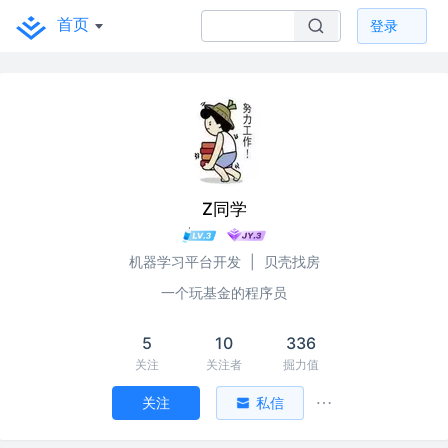
首页
登录
Z同学
机器学习平台开发
|
贝壳找房
一个玩基金的程序员
5
10
336
关注
关注者
掘力值
关注
私信