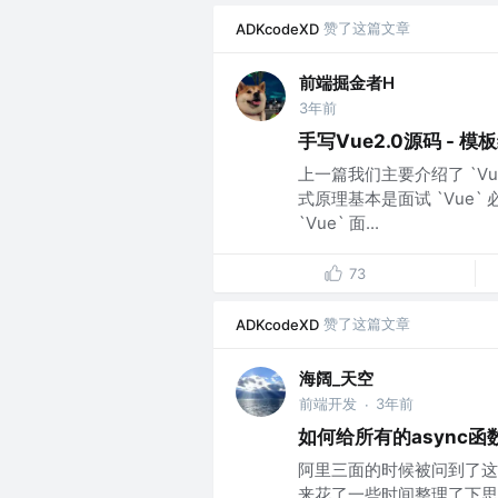
赞了这篇文章
ADKcodeXD
前端掘金者H
3年前
手写Vue2.0源码 - 
上一篇我们主要介绍了 `V
式原理基本是面试 `Vue
`Vue` 面...
73
赞了这篇文章
ADKcodeXD
海阔_天空
前端开发
3年前
·
如何给所有的async函数添
阿里三面的时候被问到了这
来花了一些时间整理了下思路，