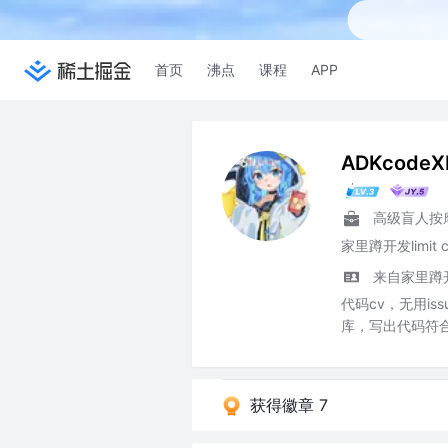
首页
沸点
课程
APP
ADKcodeX
来自家里蹲
代码cv，无用iss
库，写出代码符合s
获得徽章 7