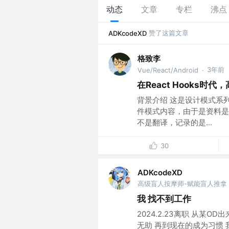
动态
文章
专栏
沸点
赞了这篇文章
ADKcodeXD
格致李
3年前
Vue/React/Android
·
在React Hooks
背景介绍 这是设计模式系列的
件模式内容，由于是资料是
不是翻译，记录的是...
30
ADKcodeXD
我 找不到工作
2024.2.23离职 从某
无助 再到现在的成为习惯 