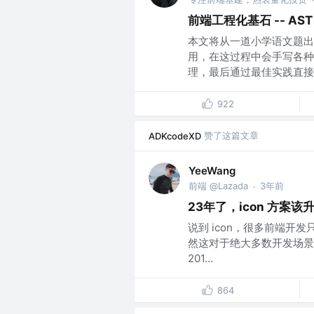
前端工程化基石 -- A
本文将从一道小学语文题出
用，在这过程中会手写各种好
理，最后通过最佳实践直接助
922
赞了这篇文章
ADKcodeXD
YeeWang
前端 @Lazada
3年前
·
23年了，icon 方案该
说到 icon，很多前端开发
然这对于绝大多数开发场景是够
201...
864