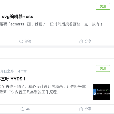
关注
vg编辑器+css
用 `echarts` 画，我画了一段时间后想着画快一点，故有了
评论
分享
关注
栈修仙之路
4年前
·
直呼 YYDS！
 ? X : Y 再也不怕了。精心设计设计的动画，让你轻松掌
和 TS 内置工具类型的工作原理。...
分享
46