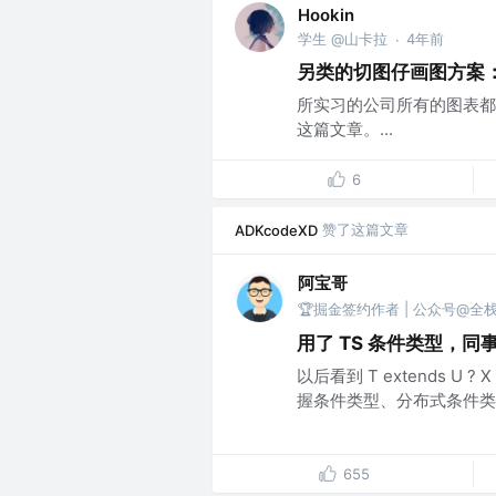
Hookin
学生 @山卡拉
4年前
·
另类的切图仔画图方案：s
所实习的公司所有的图表都要
这篇文章。...
6
赞了这篇文章
ADKcodeXD
阿宝哥
🏆掘金签约作者 | 公众号@全
用了 TS 条件类型，同事
以后看到 T extends U
握条件类型、分布式条件类型
655