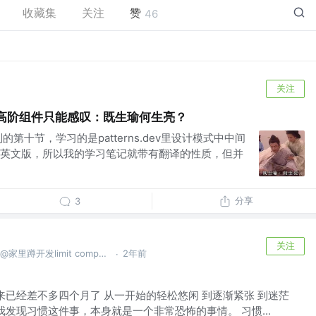
收藏集
关注
赞
46
关注
时代，高阶组件只能感叹：既生瑜何生亮？
第十节，学习的是patterns.dev里设计模式中中间
英文版，所以我的学习笔记就带有翻译的性质，但并
分享
3
关注
高级盲人按摩师-赋能盲人推拿 @家里蹲开发limit company
2年前
·
OD出来已经差不多四个月了 从一开始的轻松悠闲 到逐渐紧张 到迷茫
我发现习惯这件事，本身就是一个非常恐怖的事情。 习惯...