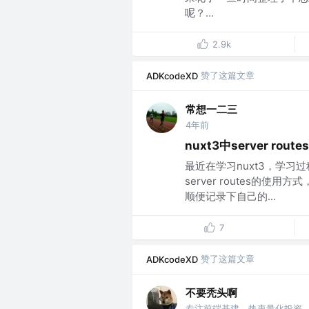
呢？...
2.9k
赞了这篇文章
ADKcodeXD
常想一二三
4年前
nuxt3中server rout
最近在学习nuxt3，学
server routes的
顺便记录下自己的...
7
赞了这篇文章
ADKcodeXD
不要秃头啊
专注前端基建，热衷量化投资