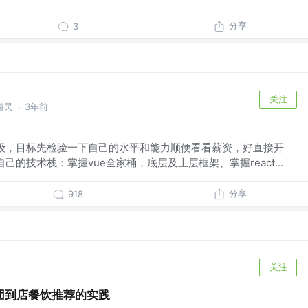
分享
3
关注
游民
3年前
·
中高级，目标先检验一下自己的水平和能力顺便看看薪资，好直接开
己的技术栈：掌握vue全家桶，底层及上层框架、掌握react...
分享
918
关注
团到店餐饮推荐的实践