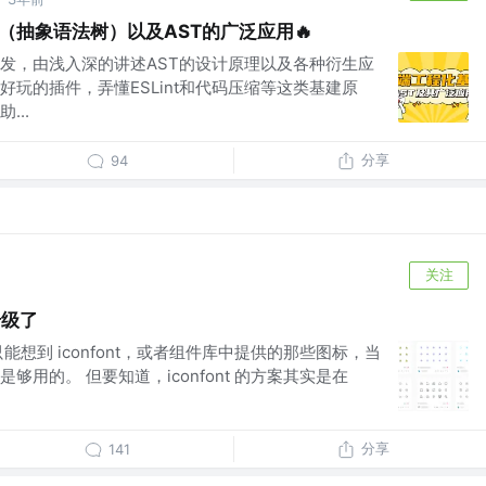
·
ST（抽象语法树）以及AST的广泛应用🔥
发，由浅入深的讲述AST的设计原理以及各种衍生应
玩的插件，弄懂ESLint和代码压缩等这类基建原
...
分享
94
关注
升级了
只能想到 iconfont，或者组件库中提供的那些图标，当
用的。 但要知道，iconfont 的方案其实是在
分享
141