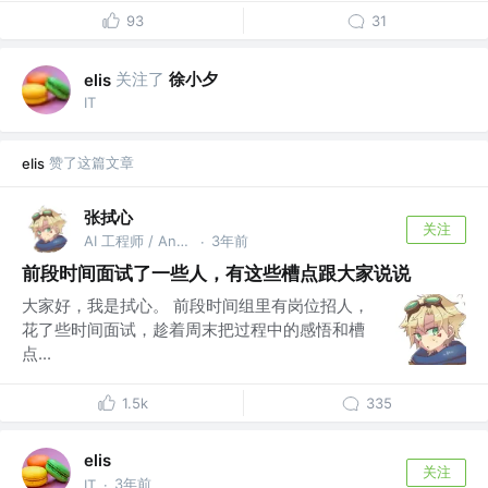
93
31
关注了
徐小夕
elis
IT
赞了这篇文章
elis
张拭心
关注
AI 工程师 / Android GDE / 出版书作者 @上海
3年前
·
前段时间面试了一些人，有这些槽点跟大家说说
大家好，我是拭心。 前段时间组里有岗位招人，
花了些时间面试，趁着周末把过程中的感悟和槽
点...
1.5k
335
elis
关注
3年前
IT
·