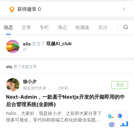
获得徽章 0
动态
文章
专栏
沸点
收藏集
关注
赞
4
关注了
双越AI_club
elis
IT
赞了这篇文章
elis
徐小夕
关注
掘金签约作者 @flowmix多模态
2年前
·
Next-Admin，一款基于Nextjs开发的开箱即用的中
后台管理系统(全剧终)
hello，大家好，我是徐小夕。之前和大家分享了
很多可视化，零代码和前端工程化的最佳实践...