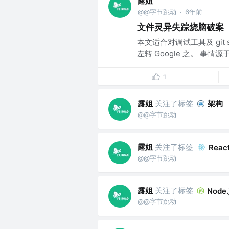
露姐
@@字节跳动
6年前
·
文件灵异失踪烧脑破案
本文适合对调试工具及 git 
左转 Google 之。 事
1
露姐
关注了标签
架构
@@字节跳动
露姐
关注了标签
React
@@字节跳动
露姐
关注了标签
Node.
@@字节跳动