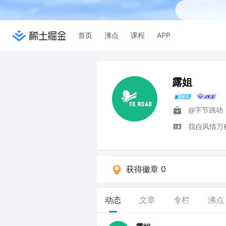
首页
沸点
课程
APP
露姐
@字节跳动
我自风情万
获得徽章 0
动态
文章
专栏
沸点