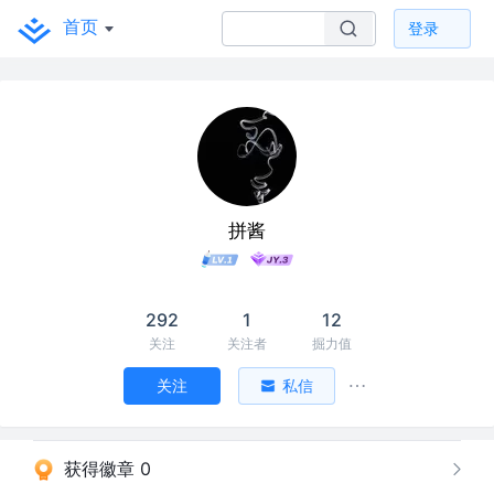
首页
登录
拼酱
292
1
12
关注
关注者
掘力值
关注
私信
获得徽章 0