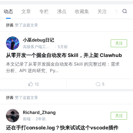
动态
文章
专栏
沸点
收藏集
关注
赞
509
拼酱
赞了这篇文章
小巫debug日记
关注
高级客户端工程师 @腾讯
5月前
·
从零开发一个掘金自动发布 Skill，并上架 Clawhub
本文记录了从零开发掘金自动发布 Skill 的完整过程：需求
分析、API 逆向研究、Py...
12
5
拼酱
赞了这篇文章
Richard_Zhang
关注
前端
2年前
·
还在手打console.log？快来试试这个vscode插件