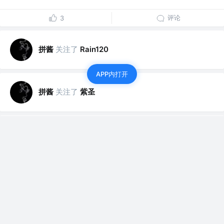
评论
3
拼酱
关注了
Rain120
APP内打开
拼酱
关注了
紫圣
拼酱
赞了这篇文章
Chan酱52222
关注
后端->分布式->AI架构 @2020应届
7年前
·
对接一个第三方服务接口要考虑什么？（一）
确定参数传输格式 json/x-www-form-urlencoded/... 对于
涉及...