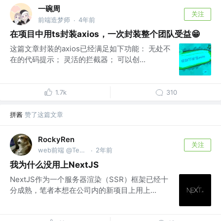
一碗周
关注
前端造梦师
4年前
·
在项目中用ts封装axios，一次封装整个团队受益😁
这篇文章封装的axios已经满足如下功能： 无处不
在的代码提示； 灵活的拦截器； 可以创...
1.7k
310
拼酱
赞了这篇文章
RockyRen
关注
web前端 @Tencent
2年前
·
我为什么没用上NextJS
NextJS作为一个服务器渲染（SSR）框架已经十
分成熟，笔者本想在公司内的新项目上用上...