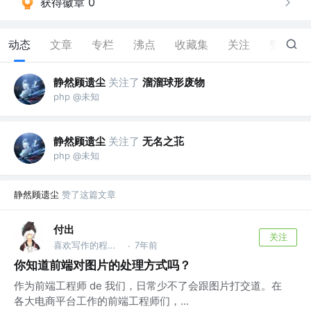
获得徽章 0
动态
文章
专栏
沸点
收藏集
关注
赞
6
静然顾遗尘
关注了
溜溜球形废物
php @未知
静然顾遗尘
关注了
无名之苝
php @未知
静然顾遗尘
赞了这篇文章
付出
关注
喜欢写作的程序员
7年前
·
你知道前端对图片的处理方式吗？
作为前端工程师 de 我们，日常少不了会跟图片打交道。在
各大电商平台工作的前端工程师们，...