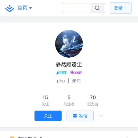
首页
登录
静然顾遗尘
php
|
未知
15
5
70
关注
关注者
掘力值
关注
私信