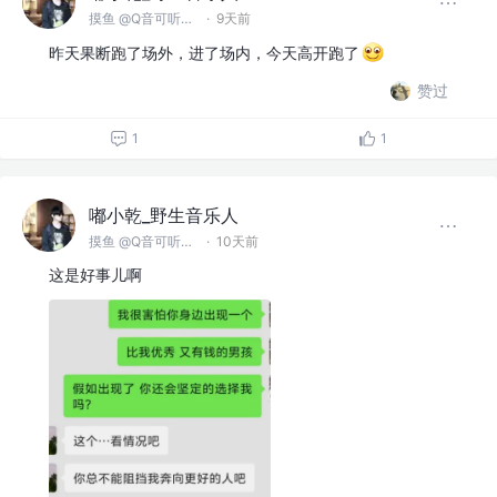
摸鱼 @Q音可听俺的歌
·
9天前
昨天果断跑了场外，进了场内，今天高开跑了
赞过
1
1
嘟小乾_野生音乐人
摸鱼 @Q音可听俺的歌
·
10天前
这是好事儿啊