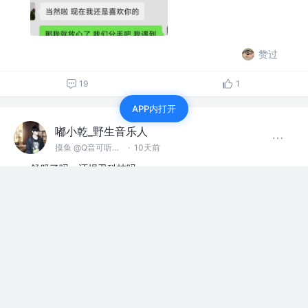
赞过
19
1
APP内打开
嘟小乾_野生音乐人
摸鱼 @Q音可听俺的歌
·
10天前
舒服了吗，还捍卫科技吗
赞过
15
1
嘟小乾_野生音乐人
摸鱼 @Q音可听俺的歌
·
10天前
必胜心法：