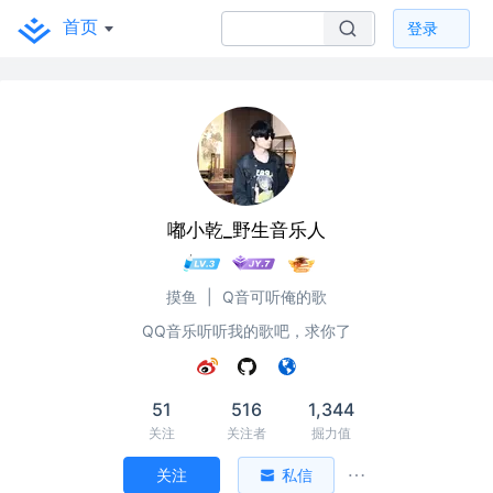
首页
登录
嘟小乾_野生音乐人
摸鱼
|
Q音可听俺的歌
QQ音乐听听我的歌吧，求你了
51
516
1,344
关注
关注者
掘力值
关注
私信