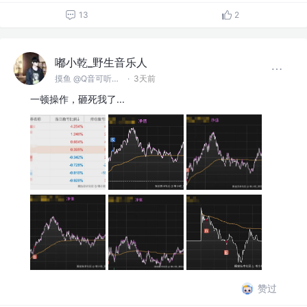
13
2
嘟小乾_野生音乐人
摸鱼 @Q音可听俺的歌
·
3天前
一顿操作，砸死我了...
赞过