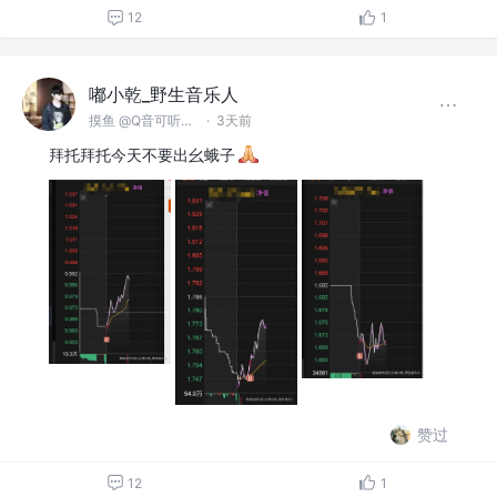
12
1
嘟小乾_野生音乐人
摸鱼 @Q音可听俺的歌
·
3天前
拜托拜托今天不要出幺蛾子
赞过
12
1