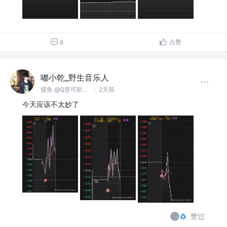
点赞
6
嘟小乾_野生音乐人
摸鱼 @Q音可听俺的歌
·
2天前
今天应该不太妙了
赞过