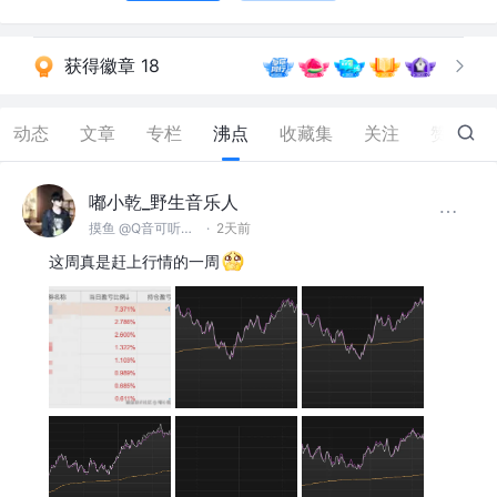
获得徽章 18
动态
文章
专栏
沸点
收藏集
关注
赞
77
嘟小乾_野生音乐人
摸鱼 @Q音可听俺的歌
·
2天前
这周真是赶上行情的一周