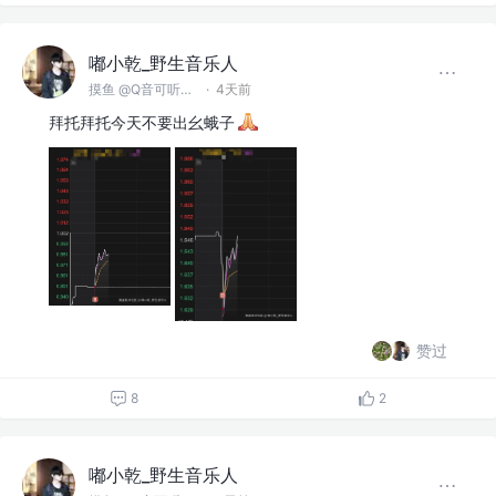
嘟小乾_野生音乐人
摸鱼 @Q音可听俺的歌
·
4天前
拜托拜托今天不要出幺蛾子
赞过
8
2
嘟小乾_野生音乐人