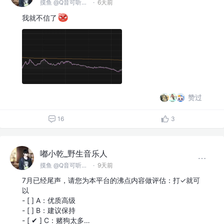
摸鱼 @Q音可听俺的歌
·
6天前
我就不信了
赞过
16
3
嘟小乾_野生音乐人
摸鱼 @Q音可听俺的歌
·
9天前
7月已经尾声，请您为本平台的沸点内容做评估：打✓就可
以
- [ ] A：优质高级
- [ ] B：建议保持
- [ ✔ ] C：赌狗太多…