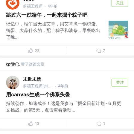
关注
前端工程师
4年前
·
跳过六一过端午，一起来掘个粽子吧
记忆中，端午当天挂艾草，用艾草煮一锅鸡蛋、
鸭蛋、大蒜什么的，配上粽子和油条，早餐吃出
了晚...
23
7
cpf鹏飞
赞了这篇文章
末世未然
关注
前端工程师 @lw@2024
4年前
·
用canvas生成一个佛系头像
持续创作，加速成长！这是我参与「掘金日新计划 · 6 月更
文挑战」的第5天，点击查看活动...
13
1