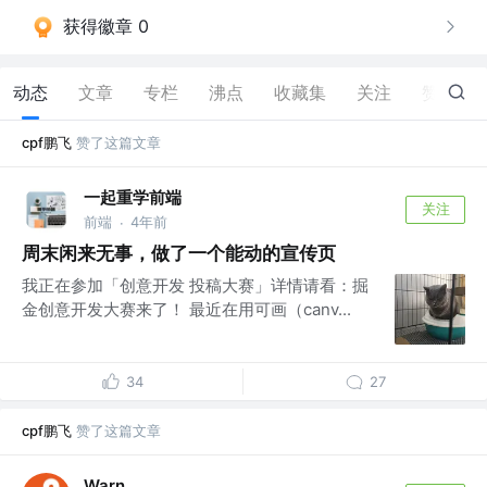
获得徽章 0
动态
文章
专栏
沸点
收藏集
关注
赞
42
cpf鹏飞
赞了这篇文章
一起重学前端
关注
前端
4年前
·
周末闲来无事，做了一个能动的宣传页
我正在参加「创意开发 投稿大赛」详情请看：掘
金创意开发大赛来了！ 最近在用可画（canv...
34
27
cpf鹏飞
赞了这篇文章
Warn