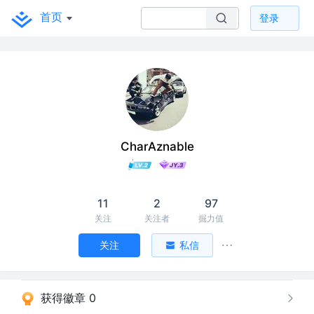
首页
登录
CharAznable
11
2
97
关注
关注者
掘力值
关注
私信
获得徽章 0