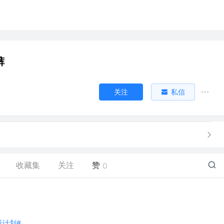
裤
关注
私信
收藏集
关注
赞
0
生活计划#