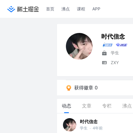
首页
沸点
课程
APP
时代信念
学生
ZXY
获得徽章 0
动态
文章
专栏
沸点
时代信念
学生
4年前
·