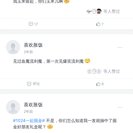
我玉米留起，你们玉米几啊
等人赞过
17
7
喜欢胀饭
2年前
见过血魔流剑魔，第一次见爆笑流剑魔
等人赞过
评论
6
喜欢胀饭
2年前
#1024一起掘金#
不是，你们怎么知道我一发就抽中了掘
金好朋友礼盒呢？