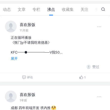
动态
文章
专栏
沸点
收藏集
关注
赞
198
喜欢胀饭
11月前
正在循环播放
《抠门jy不请我吃肯德基》
KFC━━●━━━━━──V我50…
展开
赞过
评论
1
喜欢胀饭
1年前
成都 四年前端开发 求内推