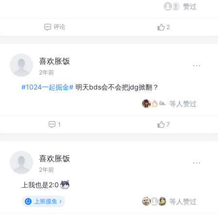
赞过
评论
2
喜欢胀饭
2年前
#1024一起掘金#
明天bds会不会把jdg掀翻？
等人赞过
1
7
喜欢胀饭
2年前
上我也是2:0
等人赞过
上班摸鱼