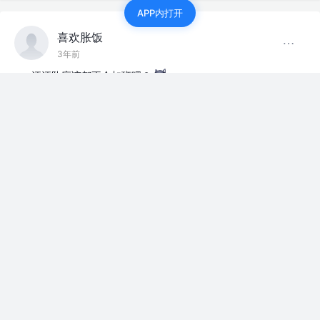
APP内打开
喜欢胀饭
3年前
汪汪队应该都不会加班吧？
等人赞过
评论
5
喜欢胀饭
3年前
狗头回来了
等人赞过
上班摸鱼
2
15