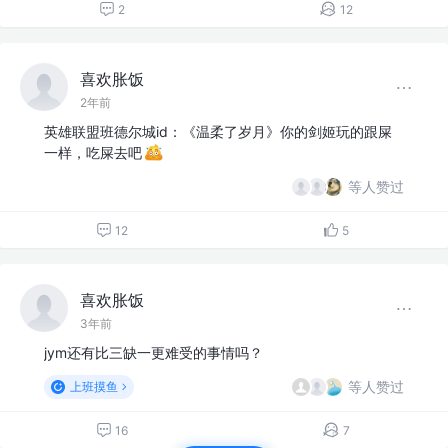
2
12
喜欢胀饭
2年前
英雄联盟班德尔城id：《温柔了岁月》你的剑姬玩的跟屎
一样，吃屎去吧
等人赞过
12
5
喜欢胀饭
3年前
jym还有比三缺一更难受的事情吗？
等人赞过
上班摸鱼
16
7