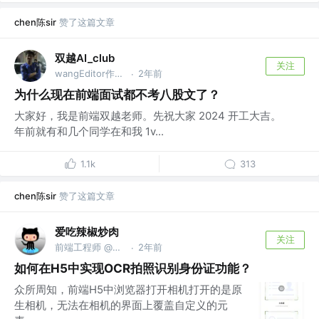
chen陈sir
赞了这篇文章
双越AI_club
关注
wangEditor作者，慕课网讲师
2年前
·
为什么现在前端面试都不考八股文了？
大家好，我是前端双越老师。先祝大家 2024 开工大吉。
年前就有和几个同学在和我 1v...
1.1k
313
chen陈sir
赞了这篇文章
爱吃辣椒炒肉
关注
前端工程师 @西安某公司
2年前
·
如何在H5中实现OCR拍照识别身份证功能？
众所周知，前端H5中浏览器打开相机打开的是原
生相机，无法在相机的界面上覆盖自定义的元