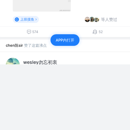
等人赞过
上班摸鱼
574
52
APP内打开
chen陈sir
赞了这篇沸点
wesley勿忘初衷
鸿蒙应用开发
·
2年前
#新人报道#
最近太难了！
等人赞过
前端开发圈
20
20
chen陈sir
前端开发
·
2年前