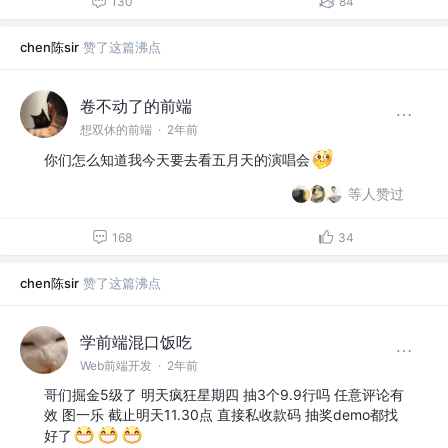
130
84
chen陈sir
赞了这篇沸点
卷不动了的前端
想双休的前端
·
2年前
你们怎么知道我今天要去看五月天的演唱会
等人赞过
168
34
chen陈sir
赞了这篇沸点
学前端混口饭吃
Web前端开发
·
2年前
哥们掘金5级了 明天疯狂星期四 抽3个9.9行吗 任意评论有
效 图一乐 截止明天11.30点 直接私收款码 抽奖demo都找
好了