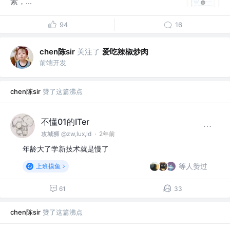
素，...
94
16
chen陈sir
关注了
爱吃辣椒炒肉
前端开发
chen陈sir
赞了这篇沸点
不懂01的ITer
攻城狮 @zw,lux,ld
·
2年前
年龄大了学新技术就是慢了
等人赞过
上班摸鱼
61
33
chen陈sir
赞了这篇沸点