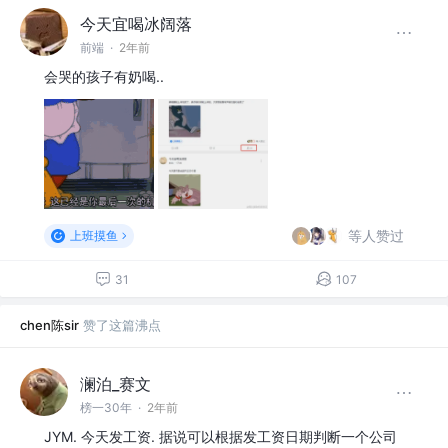
今天宜喝冰阔落
前端
·
2年前
会哭的孩子有奶喝..
等人赞过
上班摸鱼
31
107
chen陈sir
赞了这篇沸点
澜泊_赛文
榜一30年
·
2年前
JYM. 今天发工资. 据说可以根据发工资日期判断一个公司