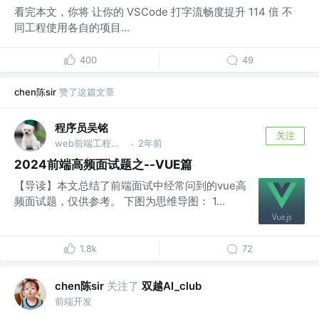
看完本文，你将 让你的 VSCode 打字流畅度提升 114 倍 不
同工程使用各自的项目...
400
49
chen陈sir
赞了这篇文章
程序员吴铭
关注
web前端工程师 @公众号@深圳湾码农(ydhlwnxs)
2年前
·
2024前端高频面试题之--VUE篇
【导读】本文总结了前端面试中经常问到的vue高
频面试题，仅供参考。 下图为思维导图： 1...
1.8k
72
chen陈sir
关注了
双越AI_club
前端开发