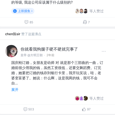
的等级, 我这公司应该属于什么级别的?
等人赞过
上班摸鱼
85
7
chen陈sir
赞了这篇沸点
你就看我狗腿子硬不硬就完事了
皇帝 @大明王朝
·
2年前
国庆刚订婚，女朋友是幼师 对 就是那个三部曲的一曲，订
婚前很少用我的钱，虽然工资很低，还要交舞蹈费。订完
婚，她要把订婚的钱存到银行卡里，我开玩笑说，哇，老
婆变富婆了。她说：什么啊，这是我两的钱，我可不会
自…
展开
等人赞过
503
97