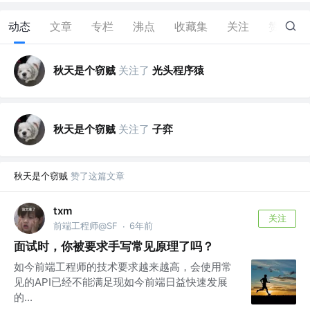
动态
文章
专栏
沸点
收藏集
关注
赞
4
秋天是个窃贼
关注了
光头程序猿
秋天是个窃贼
关注了
子弈
秋天是个窃贼
赞了这篇文章
txm
关注
前端工程师@SF
6年前
·
面试时，你被要求手写常见原理了吗？
如今前端工程师的技术要求越来越高，会使用常
见的API已经不能满足现如今前端日益快速发展
的...