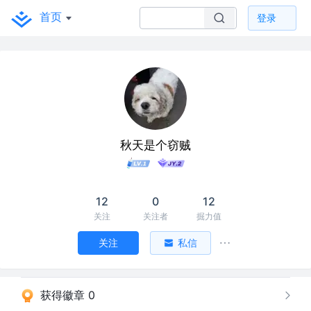
首页
登录
秋天是个窃贼
12
0
12
关注
关注者
掘力值
关注
私信
获得徽章 0