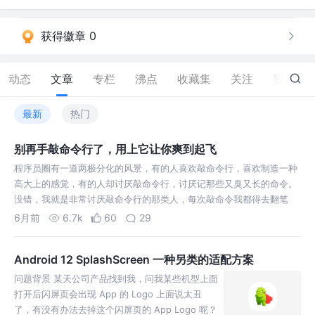
获得徽章 0
动态
文章
专栏
沸点
收藏集
关注
赞
51
最新
热门
别再手敲命令行了，用上它让你爽到起飞
程序员圈有一道两极分化的风景，有的人喜欢敲命令行，喜欢制造一种
高大上的感觉，有的人却讨厌敲命令行，讨厌记那些又臭又长的命令。
没错，我就是非常讨厌敲命令行的那类人，每次敲命令我都得去翻笔
记，复制命令，
6月前
6.7k
60
29
Android 12 SplashScreen 一种另类的适配方案
问题背景 某天公司产品找到我，问我某些机型上面
打开后闪屏页会出现 App 的 Logo 上面说太丑
了，有没有办法去掉这个闪屏页的 App Logo 呢？