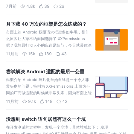
7月前
4.8k
39
26
月下载 40 万次的框架是怎么练成的？
市面上的 Android 权限请求框架多如牛毛，是什
么原因让大家不约而同选择了 XXPermissions
呢？我想最打动人心的应该是细节，今天就带你深
入了解想要做好一套框架，过程究竟会遇到什么样
11月前
15k
189
43
问题
尝试解决 Android 适配的最后一公里
框架介绍 Android 碎片化至始至终是一个令人非
常头疼的问题，特别为 XXPermissions 上面为不
同的厂商做适配的时候就非常头疼，因为市面上能
找到的开源库只能判断机型的品牌，而不能判断 A
11月前
9.1k
148
42
没想到 switch 语句居然有这么一个坑
在开发测试的过程中，发现一个崩溃，具体堆栈如下： 发现
MessageFragment 类中的 57 行是一个 String 调用 hashCode 的时