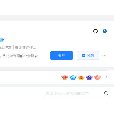
岛上码农 | 掘金签约作者🚩
关注
私信
，从北游到南的业余码农