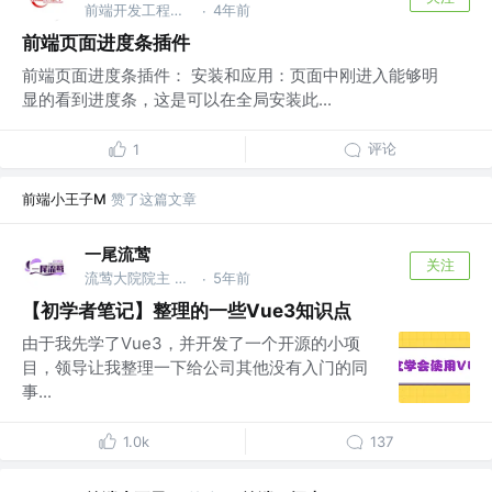
前端开发工程师 @阿里巴巴
4年前
·
前端页面进度条插件
前端页面进度条插件： 安装和应用：页面中刚进入能够明
显的看到进度条，这是可以在全局安装此...
评论
1
前端小王子M
赞了这篇文章
一尾流莺
关注
流莺大院院主 @www.warblerfe.top
5年前
·
【初学者笔记】整理的一些Vue3知识点
由于我先学了Vue3，并开发了一个开源的小项
目，领导让我整理一下给公司其他没有入门的同
事...
1.0k
137