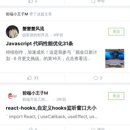
评论
0
前端小王子M
赞了这篇文章
蟹蟹蟹风流
关注
@靠谱的程序员
4年前
·
Javascript 代码性能优化31条
持续创作，加速成长！这是我参与「掘金日新计
划 · 6 月更文挑战」的第16天，点击查看活...
33
2
前端小王子M
关注
前端开发工程师 @阿里巴巴
3年前
·
react-hooks,自定义hooks监听窗口大小
` import React, { useCallback, useEffect, us...
评论
0