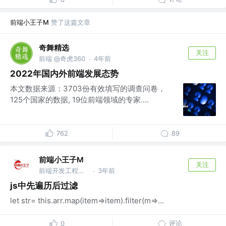
前端小王子M
赞了这篇文章
奇舞精选
关注
前端 @奇虎360
4年前
·
2022年国内外前端发展态势
本文数据来源：3703份有效填写的调查问卷，
125个国家的数据, 19位前端领域的专家....
762
89
前端小王子M
关注
前端开发工程师 @阿里巴巴
3年前
·
js中先遍历后过滤
let str= this.arr.map(item=>item).filter(m=>...
评论
0