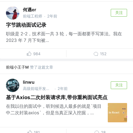
何遇er
关注
前端工程师
2年前
·
字节跳动面试记录
职级是 2-2，技术面一共 3 轮，每一面都要手写算法。我在
2023 年 7 月下旬被...
984
152
前端小王子M
赞了这篇文章
linwu
关注
高级前端开发工程师 @腾讯
2年前
·
基于Axios二次封装请求库,带你重构面试亮点
在我以往的面试中，听到候选人最多的就是`项目
中二次封装axios`，但是当真正深入挖掘，...
181
28