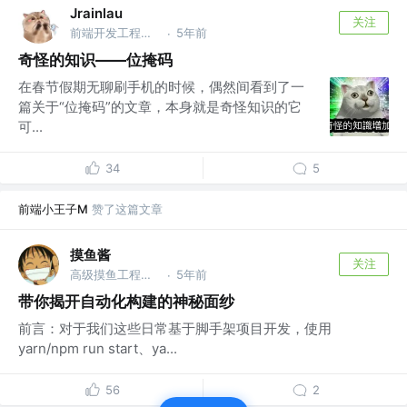
Jrainlau
关注
前端开发工程师 @腾讯
5年前
·
奇怪的知识——位掩码
在春节假期无聊刷手机的时候，偶然间看到了一
篇关于“位掩码”的文章，本身就是奇怪知识的它
可...
34
5
前端小王子M
赞了这篇文章
摸鱼酱
关注
高级摸鱼工程师 @阿里巴巴
5年前
·
带你揭开自动化构建的神秘面纱
前言：对于我们这些日常基于脚手架项目开发，使用
yarn/npm run start、ya...
56
2