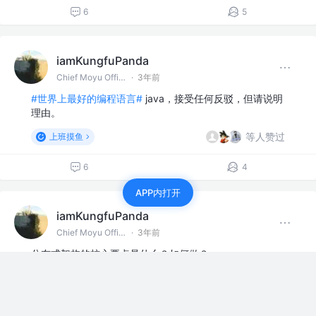
6
5
iamKungfuPanda
Chief Moyu Officer @某IT公司
·
3年前
#世界上最好的编程语言#
java，接受任何反驳，但请说明
理由。
等人赞过
上班摸鱼
6
4
APP内打开
iamKungfuPanda
Chief Moyu Officer @某IT公司
·
3年前
分布式架构的核心要点是什么？如何做？
等人赞过
AI聊天室
3
5