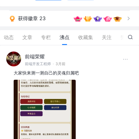
获得徽章 23
动态
文章
专栏
沸点
收藏集
关注
赞
258
前端荣耀
前端开发工程师
·
3月前
大家快来测一测自己的灵魂归属吧