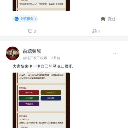
赞过
上班摸鱼
3
1
前端荣耀
前端开发工程师
·
3月前
大家快来测一测自己的灵魂归属吧