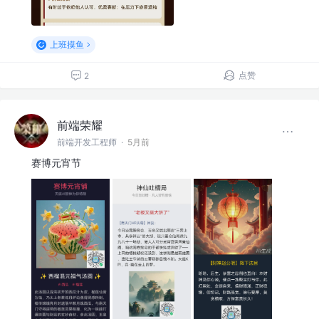
上班摸鱼
点赞
2
前端荣耀
前端开发工程师
·
5月前
赛博元宵节