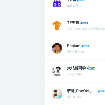
Vicla
@快猫星云
TF男孩
算法工程师 @教育行业视觉方
Enaium
None @None
大鸡腿同学
Java架构师
若隐_RowYet_大数据
@分众传媒