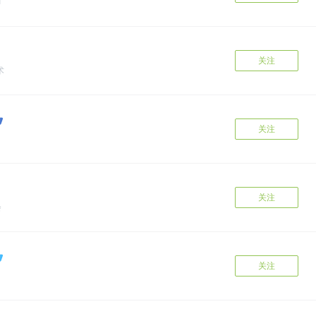
u
关注
术
关注
关注
会
关注