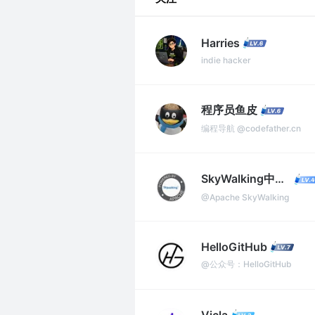
Harries
indie hacker
程序员鱼皮
编程导航 @codefather.cn
SkyWalking中文站
@Apache SkyWalking
HelloGitHub
@公众号：HelloGitHub