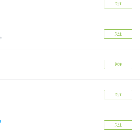
关注
关注
向
关注
关注
关注