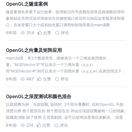
OpenGL之隧道案例
隧道案例先来看下运行效果：纹理标识符号及数组菜单选择函数纹理对
象初始化关闭渲染环境移动方向键使视口前后作出响应改变视景体和视
口，在改变窗口大小或初始化窗口调用绘制场景最后main函数
6年前
354
点赞
评论
OpenGL之向量及矩阵应⽤
math3d库，有2个数据类型，能够表示⼀个三维或者四维向
量。"M3DVector3f"可以表示⼀个三维向量（x,y,z），
⽽"M3DVector4f"则可以表示⼀个四维向量（x,y,z,w).在典型情况下，
w 坐标设为1.0。x,y,z值通过除以缩放因子w，来进⾏缩放。⽽除以…
6年前
487
点赞
评论
OpenGL之深度测试和颜色混合
以甜甜圈为例，当甜甜圈, 旋转时. 2个部分重叠时. 此时OpenGL 不能
清楚分辨 那个图层在前 那个图层在后.则会出现甜甜圈被啃⼀⼝的现象;
隐藏⾯消除,除了使⽤ 正背⾯剔除, 还可以使⽤深度测试来解决。 深度
缓存区原理, 就是把距离观察者平⾯(近裁剪⾯)的深度值 与 窗⼝…
6年前
274
点赞
评论