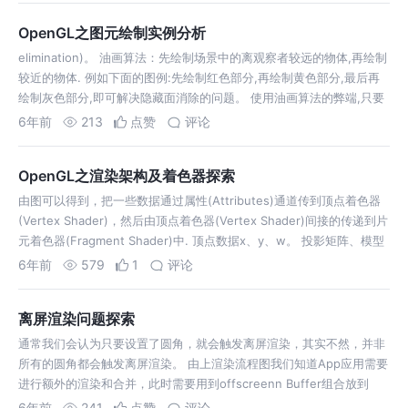
OpenGL之图元绘制实例分析
elimination)。 油画算法：先绘制场景中的离观察者较远的物体,再绘制
较近的物体. 例如下⾯的图例:先绘制红⾊部分,再绘制⻩⾊部分,最后再
绘制灰⾊部分,即可解决隐藏⾯消除的问题。 使⽤油画算法的弊端,只要
将场景按照物理距离观察者的距离远近排序,由远及近的绘制即可.那么
6年前
213
点赞
评论
会…
OpenGL之渲染架构及着色器探索
由图可以得到，把一些数据通过属性(Attributes)通道传到顶点着色器
(Vertex Shader)，然后由顶点着色器(Vertex Shader)间接的传递到片
元着色器(Fragment Shader)中. 顶点数据x、y、w。 投影矩阵、模型
矩阵。 由于OpenGL是基…
6年前
579
1
评论
离屏渲染问题探索
通常我们会认为只要设置了圆角，就会触发离屏渲染，其实不然，并非
所有的圆角都会触发离屏渲染。 由上渲染流程图我们知道App应用需要
进行额外的渲染和合并，此时需要用到offscreenn Buffer组合放到
FrameBuffer，最终显示到屏幕。 离屏渲染是需要开辟额外的储存空
6年前
241
点赞
评论