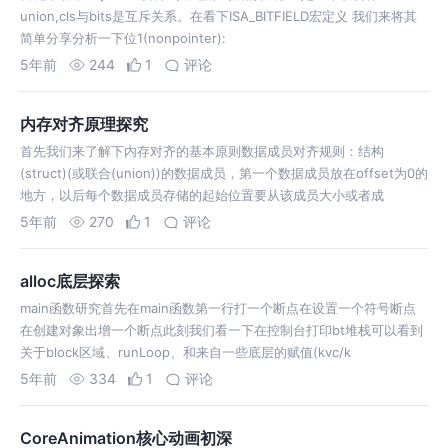
union,cls与bits是互斥关系。在看下ISA_BITFIELD宏定义 我们来将其
简单分享分析一下位1(nonpointer):
5年前
244
1
评论
内存对齐原理探究
首先我们来了解下内存对齐的基本原则数据成员对⻬规则：结构
(struct)(或联合(union))的数据成员，第⼀个数据成员放在offset为0的
地⽅，以后每个数据成员存储的起始位置要从该成员⼤⼩或者成
5年前
270
1
评论
alloc底层探索
main函数研究首先在main函数第一行打一个断点在设置一个符号断点
在创建对象出增一个断点此刻我们看一下在控制台打印bt堆栈可以看到
关于block区域、runLoop、和来自一些底层的赋值(kvc/k
5年前
334
1
评论
CoreAnimation核⼼动画初深