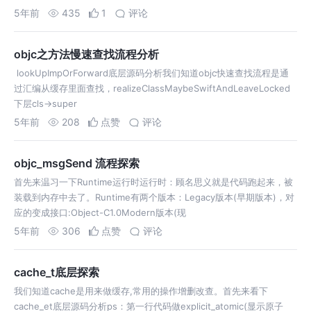
5年前
435
1
评论
objc之方法慢速查找流程分析
lookUpImpOrForward底层源码分析我们知道objc快速查找流程是通
过汇编从缓存里面查找，realizeClassMaybeSwiftAndLeaveLocked
下层cls->super
5年前
208
点赞
评论
objc_msgSend 流程探索
首先来温习一下Runtime运行时运行时：顾名思义就是代码跑起来，被
装载到内存中去了。Runtime有两个版本：Legacy版本(早期版本)，对
应的变成接口:Object-C1.0Modern版本(现
5年前
306
点赞
评论
cache_t底层探索
我们知道cache是用来做缓存,常用的操作增删改查。首先来看下
cache_et底层源码分析ps：第一行代码做explicit_atomic(显示原子