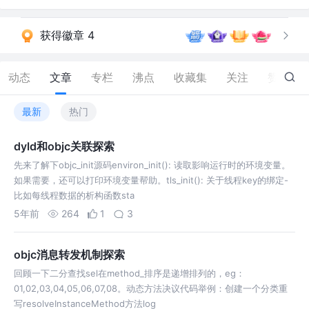
获得徽章 4
动态
文章
专栏
沸点
收藏集
关注
赞
22
最新
热门
dyld和objc关联探索
先来了解下objc_init源码environ_init(): 读取影响运⾏时的环境变量。
如果需要，还可以打印环境变量帮助。tls_init(): 关于线程key的绑定-
⽐如每线程数据的析构函数sta
5年前
264
1
3
objc消息转发机制探索
回顾一下二分查找sel在method_排序是递增排列的，eg：
01,02,03,04,05,06,07,08。动态方法决议代码举例：创建一个分类重
写resolveInstanceMethod方法log