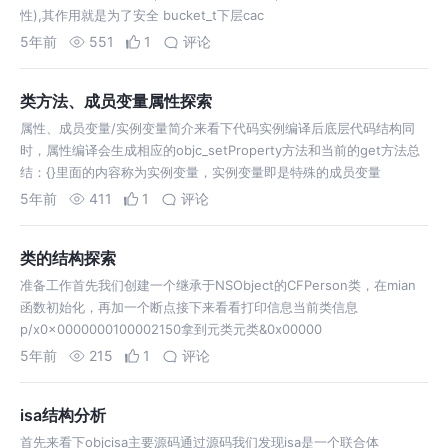
性),其作用就是为了安全 bucket_t下层cac
5年前
551
1
评论
类方法、成员变量属性探索
属性、成员变量/实例变量简介来看下代码实例编译后底层代码结构同
时，属性编译会生成相应的objc_setProperty方法和当前的get方法总
结：{}里面的内容称为实例变量，实例变量即是特殊的成员变量
5年前
411
1
评论
类的结构探索
准备工作首先我们创建一个继承于NSObject的CFPerson类，在mian
函数初始化，再加一个断点接下来看看打印信息当前类信息
p/x0x0000000100002150拿到元类元类&0x00000
5年前
215
1
评论
isa结构分析
首先来看下objcisa主要源码通过源码我们发现isa是一个联合体