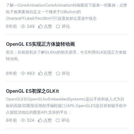
了解—CoreAnimationCoreAnimation特殊图层下面来一些案例：点赞
粒子效果案例自定义一个继承于UIButton的
CharlesFFLikeEffectBtn设置发射位置选中状态
6年前
349
点赞
评论
OpenGL ES实现正方体旋转动画
前言：在前面初步了解GLKitx的相关原理，今天利用GLK实现正方体旋
转动画。
6年前
483
点赞
评论
OpenGL ES初深之GLKit
OpenGLES(OpenGLforEmbeddedSystems)是以⼿持和嵌⼊式为⽬
标的⾼级3D图形应⽤程序编程接⼝(API).OpenGLES是⽬前智能⼿机中
占据统治地位的图形API.⽀持的平台：
iOS,Andriod,BlackBerry,bada,Linux,Wind…
6年前
324
点赞
评论