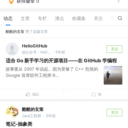
获得徽章 0
动态
文章
专栏
沸点
收藏集
关注
赞
5
酷酷的玄策
赞了这篇文章
HelloGitHub
关注
@公众号：HelloGitHub
5年前
·
适合 Go 新手学习的开源项目——在 GitHub 学编程
故事要从 2007 年说起。因为受够了 C++ 煎熬的
Google 首席软件工程师 R...
362
16
酷酷的玄策
关注
Java工程师
5年前
·
笔记-抽象类