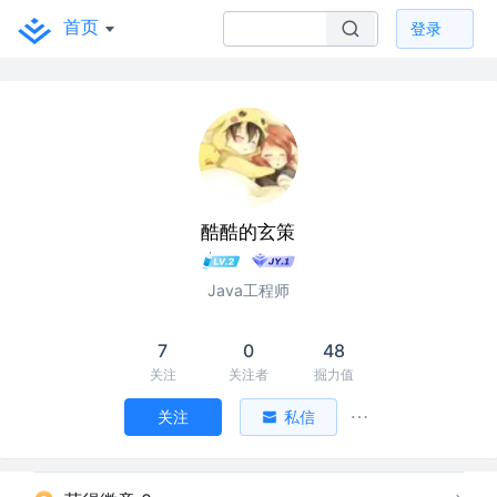
首页
登录
酷酷的玄策
Java工程师
7
0
48
关注
关注者
掘力值
关注
私信