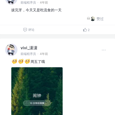
前端程序员
·
4年前
拔完牙，今天又是吃流食的一天
赞过
评论
2
vivi_潇潇
前端程序员
·
4年前
周五了哦