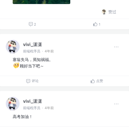
赞过
2
1
vivi_潇潇
前端程序员
·
4年前
塞翁失马，焉知祸福。
顾好当下吧～
评论
点赞
vivi_潇潇
前端程序员
·
4年前
高考加油！