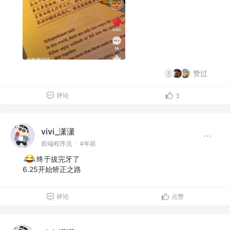
赞过
评论
3
vivi_潇潇
前端程序员
·
4年前
终于拔完牙了
6.25开始矫正之路
评论
点赞