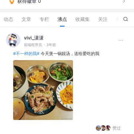
获得徽章 0
动态
文章
专栏
沸点
收藏集
关注
赞
13
vivi_潇潇
前端程序员
·
3年前
#不一样的我#
今天煲一锅靚汤，送给爱吃的我
赞过