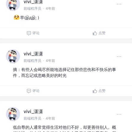
vivi_潇潇
前端程序员
·
4年前
早(இдஇ; )
评论
点赞
vivi_潇潇
前端程序员
·
4年前
摘：有些人会竭尽所能地选择记住那些悲伤和不快乐的事
件，而忘记或忽略美好的时光
评论
点赞
vivi_潇潇
前端程序员
·
4年前
低自尊的人通常觉得生活对他们不好，却更善待别人。概