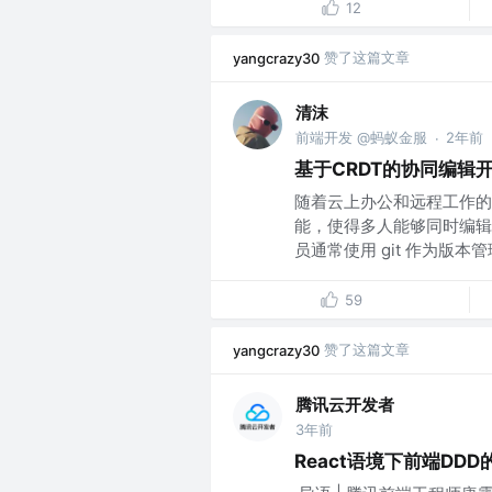
12
赞了这篇文章
yangcrazy30
清沫
前端开发 @蚂蚁金服
2年前
·
基于CRDT的协同编辑开
随着云上办公和远程工作的
能，使得多人能够同时编辑
员通常使用 git 作为版本管理
59
赞了这篇文章
yangcrazy30
腾讯云开发者
3年前
React语境下前端DD