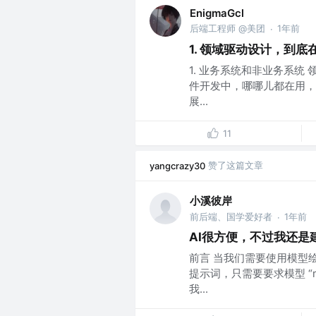
EnigmaGcl
后端工程师 @美团
1年前
·
1. 领域驱动设计，到底
1. 业务系统和非业务系统
件开发中，哪哪儿都在用，
展...
11
赞了这篇文章
yangcrazy30
小溪彼岸
前后端、国学爱好者
1年前
·
AI很方便，不过我还是建
前言 当我们需要使用模型绘
提示词，只需要要求模型 “mer
我...