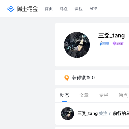
首页
沸点
课程
APP
三爻_tang
获得徽章 0
动态
文章
专栏
沸点
三爻_tang
关注了
前行的