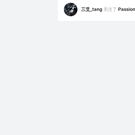
三爻_tang
关注了
Passio