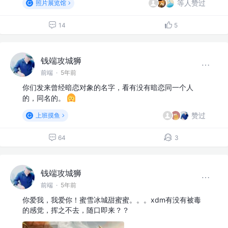
等人赞过
照片展览馆
14
5
钱端攻城狮
前端
·
5年前
你们发来曾经暗恋对象的名字，看有没有暗恋同一个人
的，同名的。
赞过
上班摸鱼
64
3
钱端攻城狮
前端
·
5年前
你爱我，我爱你！蜜雪冰城甜蜜蜜。。。xdm有没有被毒
的感觉，挥之不去，随口即来？？