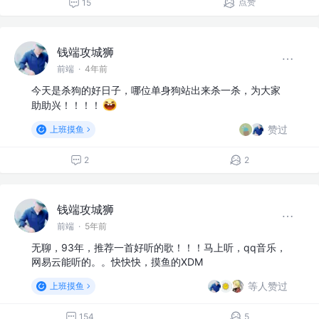
点赞
15
钱端攻城狮
前端
·
4年前
今天是杀狗的好日子，哪位单身狗站出来杀一杀，为大家
助助兴！！！！
赞过
上班摸鱼
2
2
钱端攻城狮
前端
·
5年前
无聊，93年，推荐一首好听的歌！！！马上听，qq音乐，
网易云能听的。。快快快，摸鱼的XDM
等人赞过
上班摸鱼
154
5