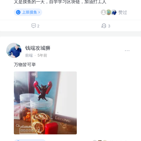
又是摸鱼的一天，自学学习区块链，加油打工人
赞过
上班摸鱼
2
3
钱端攻城狮
前端
·
5年前
万物皆可举