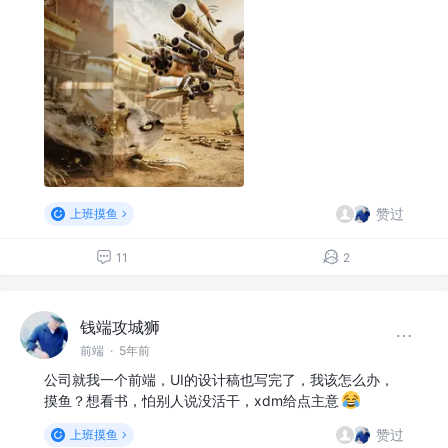
赞过
上班摸鱼
11
2
钱端攻城狮
前端
·
5年前
公司就我一个前端，UI的设计稿也写完了，我该怎么办，
摸鱼？想看书，怕别人说没活干，xdm给点主意
赞过
上班摸鱼