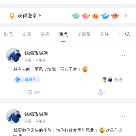
获得徽章 5
动态
文章
专栏
沸点
收藏集
关注
赞
220
钱端攻城狮
前端
·
4年前
总有人间一两风，填我十万八千梦！
赞过
上班摸鱼
评论
2
钱端攻城狮
前端
·
4年前
我要做你床头的小熊，为你打败梦里的恶龙！
这是什么