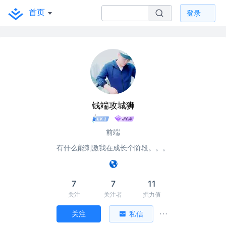
首页
登录
钱端攻城狮
前端
有什么能刺激我在成长个阶段。。。
7
7
11
关注
关注者
掘力值
关注
私信