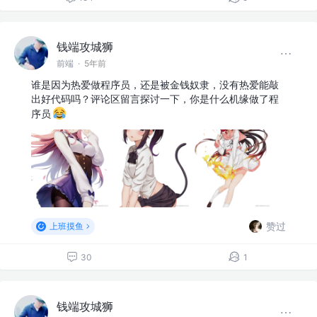
钱端攻城狮
前端
·
5年前
谁是因为热爱做程序员，还是被金钱奴隶，没有热爱能敲
出好代码吗？评论区留言探讨一下，你是什么机缘做了程
序员
赞过
上班摸鱼
30
1
钱端攻城狮