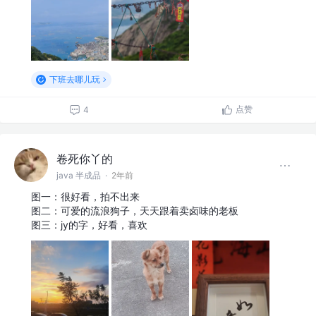
下班去哪儿玩
点赞
4
卷死你丫的
java 半成品
·
2年前
图一：很好看，拍不出来
图二：可爱的流浪狗子，天天跟着卖卤味的老板
图三：jy的字，好看，喜欢