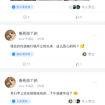
等人赞过
照片展览馆
3
6
卷死你丫的
java 半成品
·
2年前
现在的垃圾银行钱不让转出来，这么恶心的吗？
赞过
掘友请回答
17
1
卷死你丫的
java 半成品
·
2年前
哥们早上还在嘻嘻哈哈的，下午就被毕业了
等人赞过
上班摸鱼