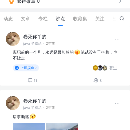
获得徽章 0
动态
文章
专栏
沸点
收藏集
关注
赞
113
卷死你丫的
java 半成品
·
2年前
离职前的一个月，永远是最煎熬的
笔试没有干坐着，也
不让走
赞过
上班摸鱼
11
3
卷死你丫的
java 半成品
·
2年前
诸事顺遂