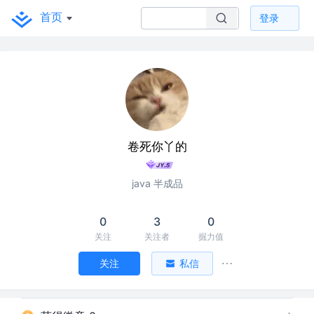
首页
登录
卷死你丫的
java 半成品
0
3
0
关注
关注者
掘力值
关注
私信