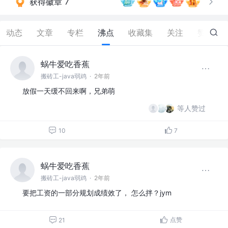
获得徽章 7
动态
文章
专栏
沸点
收藏集
关注
赞
28
蜗牛爱吃香蕉
搬砖工-java弱鸡
·
2年前
放假一天缓不回来啊，兄弟萌
等人赞过
10
7
蜗牛爱吃香蕉
搬砖工-java弱鸡
·
2年前
要把工资的一部分规划成绩效了， 怎么拌？jym
点赞
21