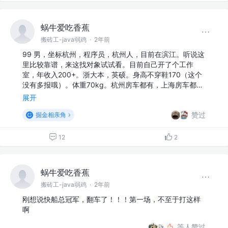
蜗牛爱吃香蕉
搬砖工-java弱鸡
·
2年前
99 男，坐标杭州，程序员，杭州人，目前在滨江。听说这
里比较靠谱，来这找对象试试看。目前自己开了个工作
室，年收入200+。浙大本，英硕。身高不穿鞋170（这个
没有多报哦）。体重70kg。杭州房车都有，上海房车都…
展开
赞过
掘金相亲角
12
2
蜗牛爱吃香蕉
搬砖工-java弱鸡
·
2年前
刚想说快船总冠军，翻车了！！！第一场，不至于打这样
啊
等人赞过