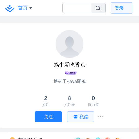
首页
登录
蜗牛爱吃香蕉
搬砖工-java弱鸡
2
8
0
关注
关注者
掘力值
关注
私信