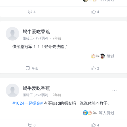
4
4
蜗牛爱吃香蕉
搬砖工-java弱鸡
·
2年前
快船总冠军！！！登哥去快船了！！！
赞过
评论
3
蜗牛爱吃香蕉
搬砖工-java弱鸡
·
2年前
#1024一起掘金#
有买ipad的掘友吗，说说体验咋样子。
等人赞过
6
4