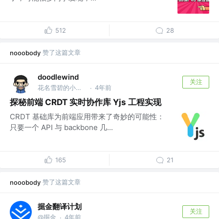
512
28
赞了这篇文章
nooobody
doodlewind
关注
花名雪碧的小透明 @稿定科技
4年前
·
探秘前端 CRDT 实时协作库 Yjs 工程实现
CRDT 基础库为前端应用带来了奇妙的可能性：
只要一个 API 与 backbone 几...
165
21
赞了这篇文章
nooobody
掘金翻译计划
关注
@掘金
4年前
·