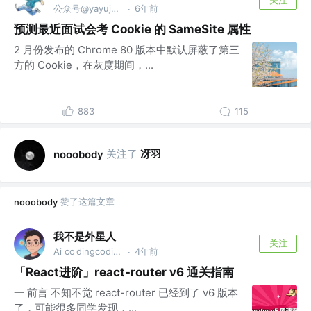
关注
公众号@yayujs @🏅掘金签约作者
6年前
·
预测最近面试会考 Cookie 的 SameSite 属性
2 月份发布的 Chrome 80 版本中默认屏蔽了第三
方的 Cookie，在灰度期间，...
883
115
关注了
冴羽
nooobody
赞了这篇文章
nooobody
我不是外星人
关注
Ai co dingcoding @攻粽：外星人AI进化录
4年前
·
「React进阶」react-router v6 通关指南
一 前言 不知不觉 react-router 已经到了 v6 版本
了，可能很多同学发现，...