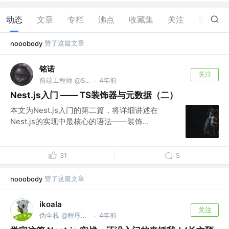
动态
文章
专栏
沸点
收藏集
关注
赞
13
赞了这篇文章
nooobody
铭诺
关注
前端工程师 @Shopee
4年前
·
Nest.js入门 —— TS装饰器与元数据（二）
本文为Nest.js入门的第二篇，将详细讲述在
Nest.js的实现中最核心的语法——装饰...
31
5
赞了这篇文章
nooobody
ikoala
关注
伪全栈 @程序员成长指北
4年前
·