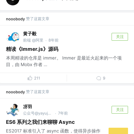
赞了这篇文章
nooobody
黄子毅
关注
前端 @阿里
8年前
·
精读《Immer.js》源码
本周精读的仓库是 immer。 Immer 是最近火起来的一个项
目，由 Mobx 作者 ...
211
9
赞了这篇文章
nooobody
冴羽
关注
公众号@yayujs @🏅掘金签约作者
7年前
·
ES6 系列之我们来聊聊 Async
ES2017 标准引入了 async 函数，使得异步操作