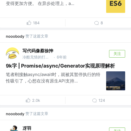
变得更加方便。 在异步处理上，a...
184
8
赞了这篇文章
nooobody
写代码像蔡徐抻
关注
冷酷无情的打码机器 @腾讯
6年前
·
9k字 | Promise/async/Generator实现原理解析
笔者刚接触async/await时，就被其暂停执行的特
性吸引了，心想在没有原生API支持...
2.0k
124
赞了这篇文章
nooobody
冴羽