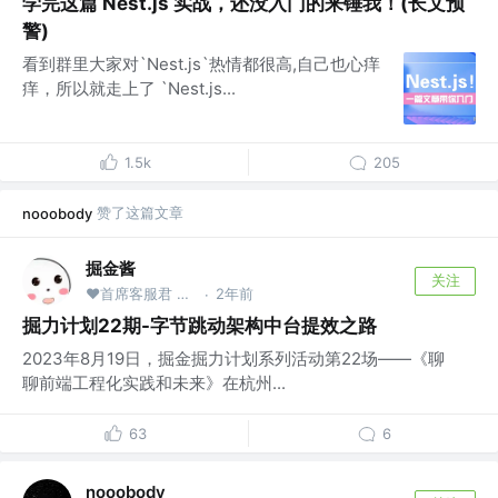
学完这篇 Nest.js 实战，还没入门的来锤我！(长文预
警)
看到群里大家对`Nest.js`热情都很高,自己也心痒
痒，所以就走上了 `Nest.js...
1.5k
205
赞了这篇文章
nooobody
掘金酱
关注
❤首席客服君 @掘金
2年前
·
掘力计划22期-字节跳动架构中台提效之路
2023年8月19日，掘金掘力计划系列活动第22场——《聊
聊前端工程化实践和未来》在杭州...
63
6
nooobody