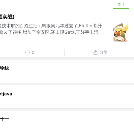
关注
视频实战)
还是技术胖的百姓生活+,转眼间几年过去了,Flutter都升
修改了很多,增加了空安区,还出现GetX,正好手上活
分享
2
物线
mtjava
十一