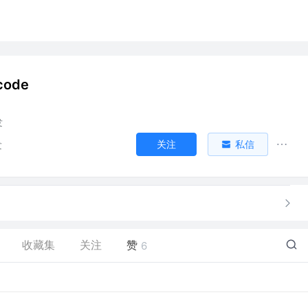
code
发
关注
私信
发
收藏集
关注
赞
6