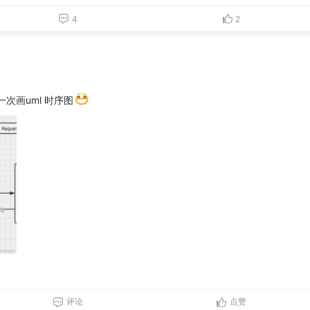
4
2
第一次画uml 时序图
评论
点赞