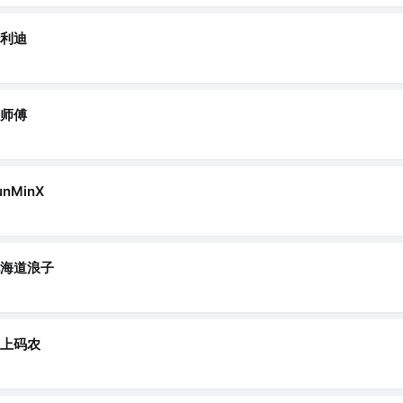
利迪
师傅
unMinX
海道浪子
上码农