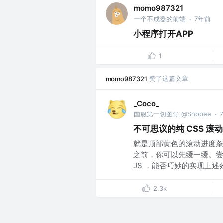
momo987321
一个不成器的前端
7年前
·
小程序打开APP
1
赞了这篇文章
momo987321
_Coco_
国服第一切图仔 @Shopee
·
不可思议的纯 CSS 滚
就是顶部黄色的滚动进度条
之前，你可以先缓一缓。尝
JS ，能否巧妙的实现上述效果
2.3k