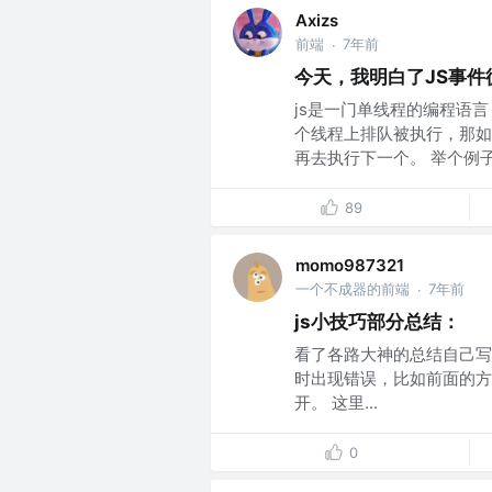
Axizs
前端
7年前
·
今天，我明白了JS事件
js是一门单线程的编程语
个线程上排队被执行，那如
再去执行下一个。 举个例子来
89
momo987321
一个不成器的前端
7年前
·
js小技巧部分总结：
看了各路大神的总结自己写
时出现错误，比如前面的方
开。 这里...
0