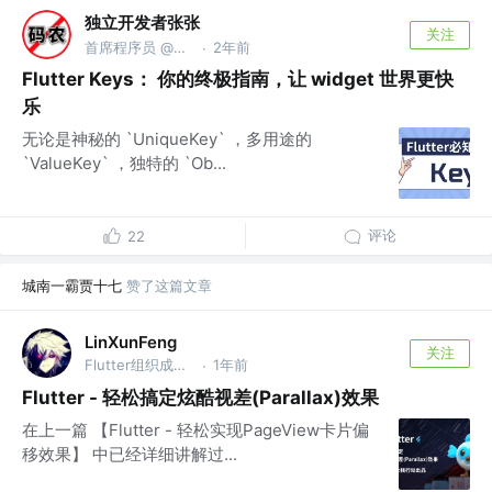
独立开发者张张
关注
首席程序员 @上海码码科技中心
2年前
·
Flutter Keys： 你的终极指南，让 widget 世界更快
乐
无论是神秘的 `UniqueKey` ，多用途的
`ValueKey` ，独特的 `Ob...
评论
22
城南一霸贾十七
赞了这篇文章
LinXunFeng
关注
Flutter组织成员 @公众号:FSA全栈行动
1年前
·
Flutter - 轻松搞定炫酷视差(Parallax)效果
在上一篇 【Flutter - 轻松实现PageView卡片偏
移效果】 中已经详细讲解过...