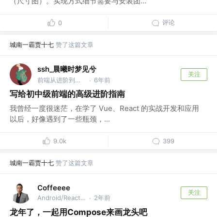
（尺寸图）。实现方式细节需要与安装团...
评论
0
城南一霸贾十七
赞了这篇文章
ssh_晨曦时梦见兮
关注
前端从进阶到入院 @字节跳动
6年前
·
写给初中级前端的高级进阶指南
我曾经一度很迷茫，在学了 Vue、React 的实战开发和应用
以后，好像遇到了一些瓶颈，...
9.0k
399
城南一霸贾十七
赞了这篇文章
Coffeeee
关注
Android/React/Threejs @公众号：Coffeeee
2年前
·
龙年了，一起用Compose来画龙头吧