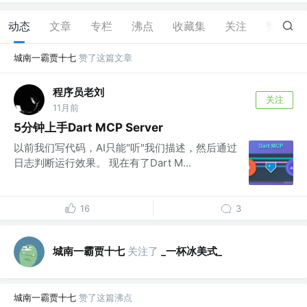
动态
文章
专栏
沸点
收藏集
关注
赞
84
城南一霸贾十七
赞了这篇文章
程序员老刘
关注
11月前
5分钟上手Dart MCP Server
以前我们写代码，AI只能"听"我们描述，然后通过
日志判断运行效果。 现在有了Dart M...
16
3
城南一霸贾十七
关注了
_一杯冰美式_
城南一霸贾十七
赞了这篇沸点