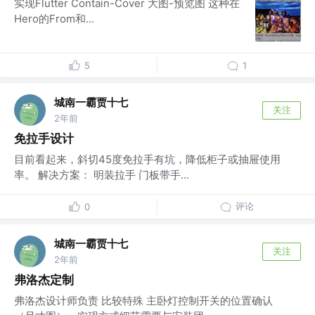
实现Flutter Contain-Cover 大图-预览图 这种在
Hero的From和...
5
1
城南一霸贾十七
关注
2年前
免拉手设计
目前看起来，斜切45度免拉手有坑，降低柜子或抽屉使用
率。 解决方案： 明装拉手 门板带手...
评论
0
城南一霸贾十七
关注
2年前
弗洛杰定制
弗洛杰设计师负责 比较特殊 主卧灯控制开关的位置确认