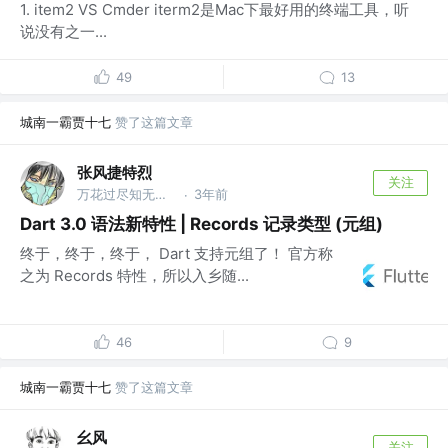
1. item2 VS Cmder iterm2是Mac下最好用的终端工具，听
说没有之一...
49
13
城南一霸贾十七
赞了这篇文章
张风捷特烈
关注
万花过尽知无物 @编程之王
3年前
·
Dart 3.0 语法新特性 | Records 记录类型 (元组)
终于，终于，终于， Dart 支持元组了！ 官方称
之为 Records 特性，所以入乡随...
46
9
城南一霸贾十七
赞了这篇文章
幺风
关注