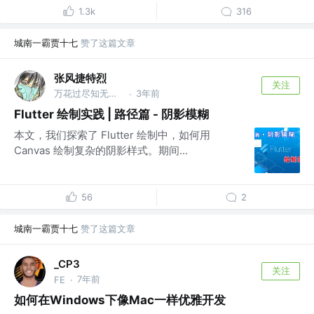
1.3k
316
城南一霸贾十七
赞了这篇文章
张风捷特烈
关注
万花过尽知无物 @编程之王
3年前
·
Flutter 绘制实践 | 路径篇 - 阴影模糊
本文，我们探索了 Flutter 绘制中，如何用
Canvas 绘制复杂的阴影样式。期间...
56
2
城南一霸贾十七
赞了这篇文章
_CP3
关注
7年前
FE
·
如何在Windows下像Mac一样优雅开发