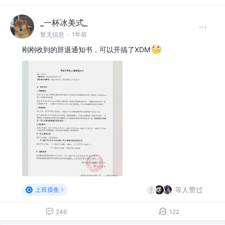
_一杯冰美式_
暂无信息
·
1年前
刚刚收到的辞退通知书，可以开搞了XDM
等人赞过
上班摸鱼
246
122