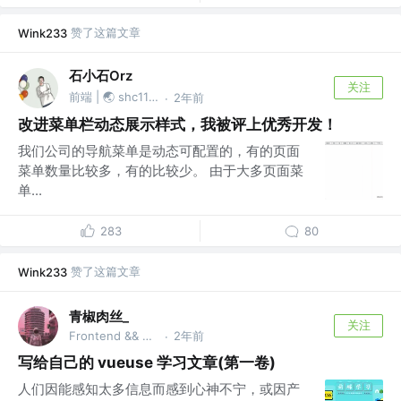
赞了这篇文章
Wink233
石小石Orz
关注
前端 | 🌏 shc1139874527
2年前
·
改进菜单栏动态展示样式，我被评上优秀开发！
我们公司的导航菜单是动态可配置的，有的页面
菜单数量比较多，有的比较少。 由于大多页面菜
单...
283
80
赞了这篇文章
Wink233
青椒肉丝_
关注
Frontend && Gopher @毕业即失业，求内推
2年前
·
写给自己的 vueuse 学习文章(第一卷)
人们因能感知太多信息而感到心神不宁，或因产