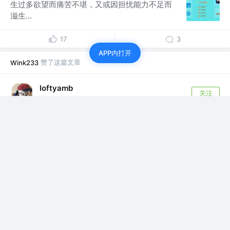
生过多欲望而痛苦不堪，又或因担忧能力不足而
滋生...
17
3
APP内打开
赞了这篇文章
Wink233
loftyamb
关注
2年前
not only a coder
·
一文搞懂前端文件上传操作
前端与后端的交互方式 前端上传文件时，可以通过两种方
式与后端进行交互： base64传输...
316
37
赞了这篇文章
Wink233
我要充满正能量
关注
开发工程师 @珠海金邦达制卡
2年前
·