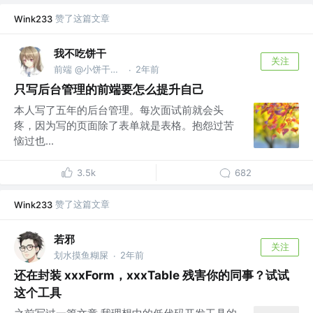
赞了这篇文章
Wink233
我不吃饼干
关注
前端 @小饼干无限公司
2年前
·
只写后台管理的前端要怎么提升自己
本人写了五年的后台管理。每次面试前就会头
疼，因为写的页面除了表单就是表格。抱怨过苦
恼过也...
3.5k
682
赞了这篇文章
Wink233
若邪
关注
划水摸鱼糊屎
2年前
·
还在封装 xxxForm，xxxTable 残害你的同事？试试
这个工具