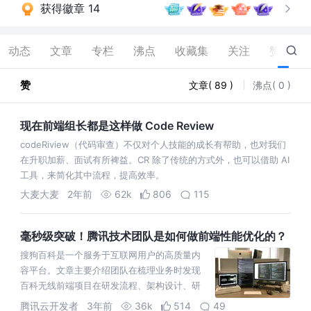
获得徽章 14
动态
文章
专栏
沸点
收藏集
关注
赞
89
赞
文章( 89 )
沸点( 0 )
现在前端组长都是这样做 Code Review
codeRiview（代码审查）不仅对个人技能的成长有帮助，也对我们
在升职加薪、面试有所裨益。CR 除了传统的方式外，也可以借助 AI
工具，来简化其中流程，提高效率。
大麦大麦
2年前
62k
806
115
毫秒级突破！腾讯技术团队是如何做前端性能优化的？
搜狗百科是一个服务于互联网用户的高质量内
容平台。文章主要介绍团队在梳理业务时发现
百科无线前端项目在研发流程、架构设计、研
发效率、页面性能等方面存在诸多问题和痛
腾讯云开发者
3年前
36k
514
49