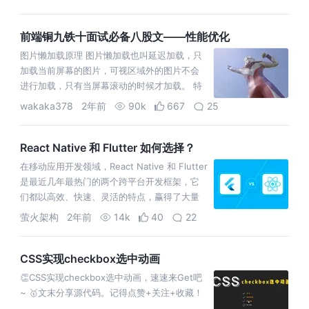
点。
前端铜九铁十面试必备八股文——性能优化
图片懒加载原理 图片懒加载也叫延迟加载，只
加载当前屏幕的图片，可视区域外的图片不会
进行加载，只有当屏幕滚动的时候才加载。 特
点： 提高网页加载速度 减少后台服务器压力 提
wakaka378
2年前
90k
667
25
升用户体验 原理 将图片地址存
React Native 和 Flutter 如何选择？
在移动应用开发领域，React Native 和 Flutter
是最近几年最热门的两个跨平台开发框架，它
们都以高效、快速、灵活的特点，赢得了大量
开发者的青睐。那么，我们又该如何选择？
萤火架构
2年前
14k
40
22
CSS实现checkbox选中动画
👏CSS实现checkbox选中动画，速速来Get吧
~ 🥇文末分享源代码。记得点赞+关注+收藏！