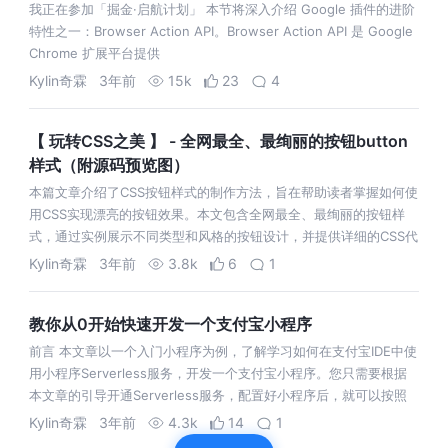
我正在参加「掘金·启航计划」 本节将深入介绍 Google 插件的进阶
特性之一：Browser Action API。Browser Action API 是 Google
Chrome 扩展平台提供
Kylin奇霖
3年前
15k
23
4
【 玩转CSS之美 】 - 全网最全、最绚丽的按钮button
样式（附源码预览图）
本篇文章介绍了CSS按钮样式的制作方法，旨在帮助读者掌握如何使
用CSS实现漂亮的按钮效果。本文包含全网最全、最绚丽的按钮样
式，通过实例展示不同类型和风格的按钮设计，并提供详细的CSS代
码和实现步骤。对
Kylin奇霖
3年前
3.8k
6
1
教你从0开始快速开发一个支付宝小程序
前言 本文章以一个入门小程序为例，了解学习如何在支付宝IDE中使
用小程序Serverless服务，开发一个支付宝小程序。您只需要根据
本文章的引导开通Serverless服务，配置好小程序后，就可以按照
Kylin奇霖
3年前
4.3k
14
1