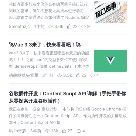
相信有很多前端小伙伴会有编写简单接口进行
测试的需求，但又不想花太高成本进行学习，
因此这篇文章通过介绍如何通过 Node.js 编写
简单接口并部署，来实现这个小需求
Smoothzjc
4年前
3.6k
22
9
🚀Vue 3.3来了，快来看看吧！🚀
vue3.3来了，快来看看更新哪些有意思的功能
吧！！！ 之前`and`的类型参数位置使用的类
型`defineProps`仅限`defineEmits`于本地类
型，只支持类型字面量和接口。这是因为 `V
萌萌哒草头将军
3年前
3.5k
23
4
谷歌插件开发：Content Script API 详解（手把手带你
从零探索开发谷歌插件）
我正在参加「掘金·启航计划」 本节将详细介绍 Google Chrome 插
件的高级特性之一：Content Script API。作为插件开发的关键组成
部分，Content Script API 提
Kylin奇霖
3年前
13k
23
4