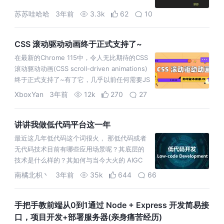
苏苏哇哈哈
3年前
3.3k
62
10
CSS 滚动驱动动画终于正式支持了~
在最新的Chrome 115中，令人无比期待的CSS
滚动驱动动画(CSS scroll-driven animations)
终于正式支持了~有了它，几乎以前任何需要JS
监听滚动的交互都可以纯 CSS
XboxYan
3年前
12k
270
27
讲讲我做低代码平台这一年
最近这几年低代码这个词很火， 那低代码或者
无代码技术目前有哪些应用场景呢？其底层的
技术是什么样的？其如何与当今大火的 AIGC
结合呢？
南橘北枳丶
3年前
35k
644
66
手把手教前端从0到1通过 Node + Express 开发简易接
口，项目开发+部署服务器(亲身痛苦经历)