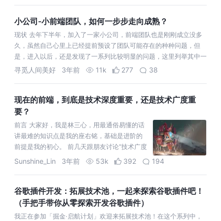
小公司-小前端团队，如何一步步走向成熟？
现状 去年下半年，加入了一家小公司，前端团队也是刚刚成立没多
久，虽然自己心里上已经提前预设了团队可能存在的种种问题，但
是，进入以后，还是发现了一系列比较明显的问题，这里列举其中一
些典型问题： 前后端代
寻觅人间美好
3年前
11k
277
38
现在的前端，到底是技术深度重要，还是技术广度重
要？
前言 大家好，我是林三心，用最通俗易懂的话
讲最难的知识点是我的座右铭，基础是进阶的
前提是我的初心。 前几天跟朋友讨论“技术广度
和技术深度哪个重要”，再想想自己像过山车一
Sunshine_Lin
3年前
53k
392
194
般的前端历程，有感而发，想给小兄
谷歌插件开发：拓展技术池，一起来探索谷歌插件吧！
（手把手带你从零探索开发谷歌插件）
我正在参加「掘金·启航计划」欢迎来拓展技术池！在这个系列中，