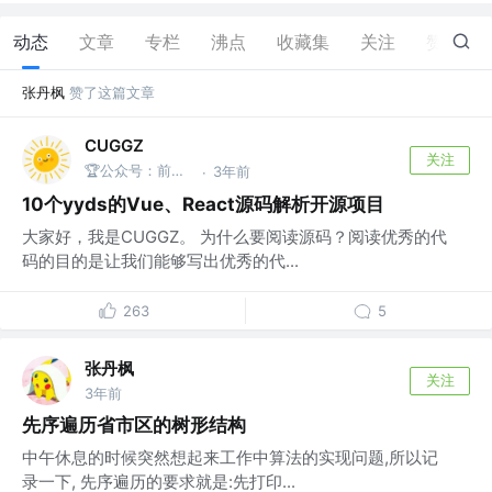
动态
文章
专栏
沸点
收藏集
关注
赞
1
张丹枫
赞了这篇文章
CUGGZ
关注
🏆公众号：前端充电宝
3年前
·
10个yyds的Vue、React源码解析开源项目
大家好，我是CUGGZ。 为什么要阅读源码？阅读优秀的代
码的目的是让我们能够写出优秀的代...
263
5
张丹枫
关注
3年前
先序遍历省市区的树形结构
中午休息的时候突然想起来工作中算法的实现问题,所以记
录一下, 先序遍历的要求就是:先打印...