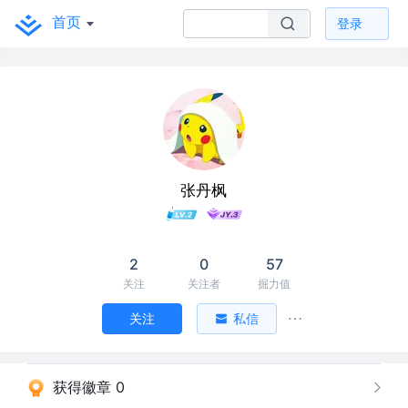
首页
登录
张丹枫
2
0
57
关注
关注者
掘力值
关注
私信
获得徽章 0