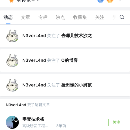
动态
文章
专栏
沸点
收藏集
关注
赞
4
关注了
去哪儿技术沙龙
N3verL4nd
关注了
Q的博客
N3verL4nd
关注了
捡田螺的小男孩
N3verL4nd
赞了这篇文章
N3verL4nd
零壹技术栈
关注
高级研发工程师 @公众号【零壹技术栈】
8年前
·