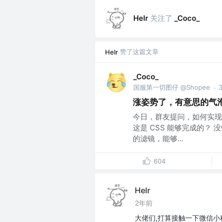
关注了
Helr
_Coco_
赞了这篇文章
Helr
_Coco_
国服第一切图仔 @Shopee
·
涨姿势了，有意思的气泡 L
今日，群友提问，如何实现这
这是 CSS 能够完成的？
的滤镜，能够...
604
Helr
2年前
大佬们,打算接触一下微信小