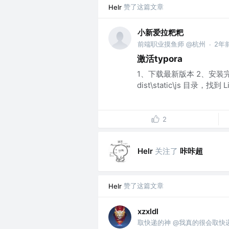
赞了这篇文章
Helr
小新爱拉粑粑
前端职业摸鱼师 @杭州
2年
·
激活typora
1、下载最新版本 2、安装完后，
dist\static\js 目录，找到 
2
关注了
咔咔超
Helr
赞了这篇文章
Helr
xzxldl
取快递的神 @我真的很会取快