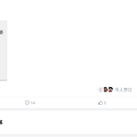
等人赞过
14
5
落