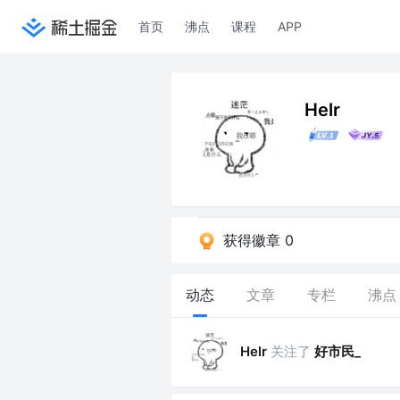
首页
沸点
课程
APP
Helr
获得徽章 0
动态
文章
专栏
沸点
关注了
好市民_
Helr