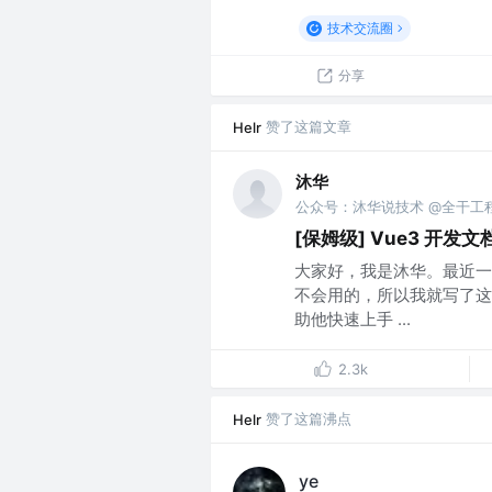
技术交流圈
分享
赞了这篇文章
Helr
沐华
公众号：沐华说技术 @全干工
[保姆级] Vue3 开发文
大家好，我是沐华。最近一个粉
不会用的，所以我就写了这篇
助他快速上手 ...
2.3k
赞了这篇沸点
Helr
ye