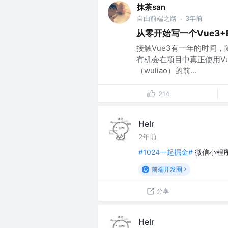
抹茶san
自由前端之路
3年前
·
从零开始写一个Vue3+E
接触Vue3有一年的时间，
有机会在项目中真正使用Vu
（wuliao）的前...
214
Helr
2年前
#1024一起掘金#
微信小程序
前端开发圈
分享
Helr