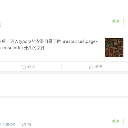
关注
前
进入typora的安装目录下的 \resources\page-
LicenseIndex开头的文件...
评论
分享
关注
递无限公司
3年前
·