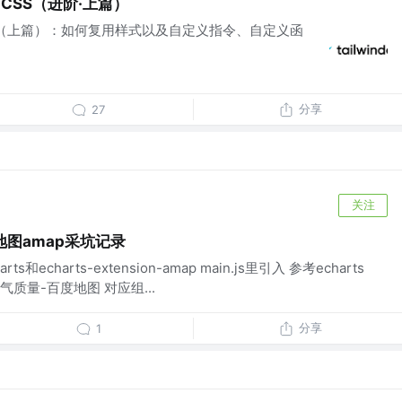
d CSS（进阶·上篇）
进阶使用（上篇）：如何复用样式以及自定义指令、自定义函
分享
27
关注
德地图amap采坑记录
echarts-extension-amap main.js里引入 参考echarts
质量-百度地图 对应组...
分享
1