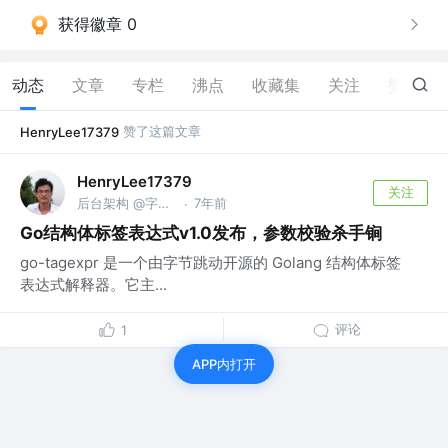
获得徽章 0
动态
文章
专栏
沸点
收藏集
关注
赞
3
赞了这篇文章
HenryLee17379
HenryLee17379
关注
后台架构 @字节跳动
7年前
·
Go结构体标签表达式v1.0发布，参数校验杀手锏
go-tagexpr 是一个由字节跳动开源的 Golang 结构体标签
表达式解释器。它主...
评论
1
APP内打开