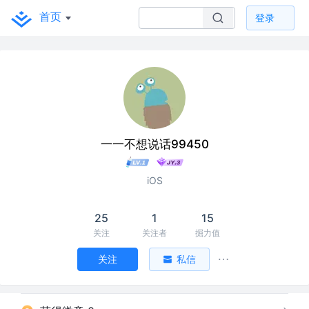
首页
登录
一一不想说话99450
iOS
25
1
15
关注
关注者
掘力值
关注
私信