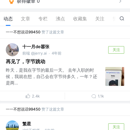
获得徽章 0
动态
文章
专栏
沸点
收藏集
关注
赞
22
一一不想说话99450
赞了这篇文章
十一月de嚣张
关注
前端 @jerry.ai
4年前
·
再见了，字节跳动
昨天，是我在字节的最后一天。 去年入职的时
候，我就在想，自己会在字节待多久，一年？还
是两...
2.4k
1.1k
一一不想说话99450
赞了这篇文章
繁星
关注