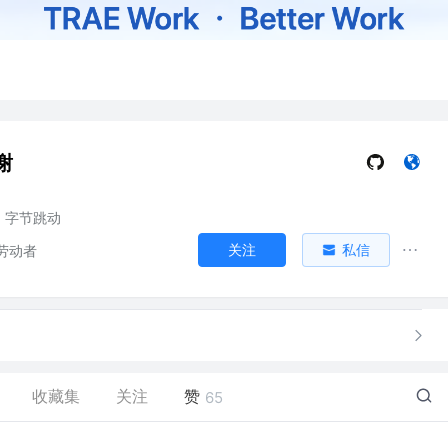
谢
字节跳动
关注
私信
劳动者
收藏集
关注
赞
65