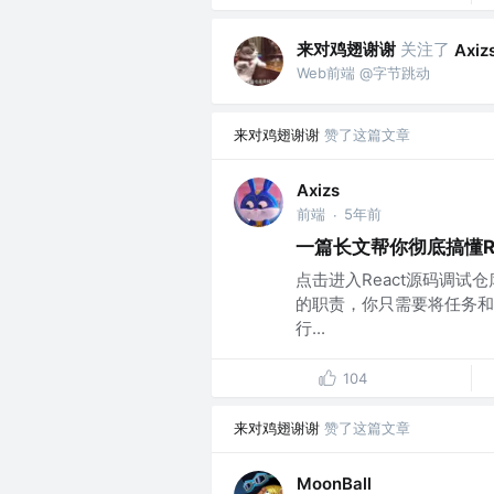
来对鸡翅谢谢
关注了
Axiz
Web前端 @字节跳动
来对鸡翅谢谢
赞了这篇文章
Axizs
前端
5年前
·
一篇长文帮你彻底搞懂R
点击进入React源码调试仓
的职责，你只需要将任务和
行...
104
来对鸡翅谢谢
赞了这篇文章
MoonBall