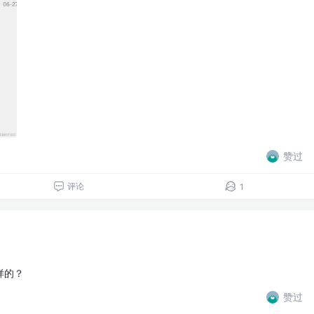
赞过
评论
1
样的？
赞过