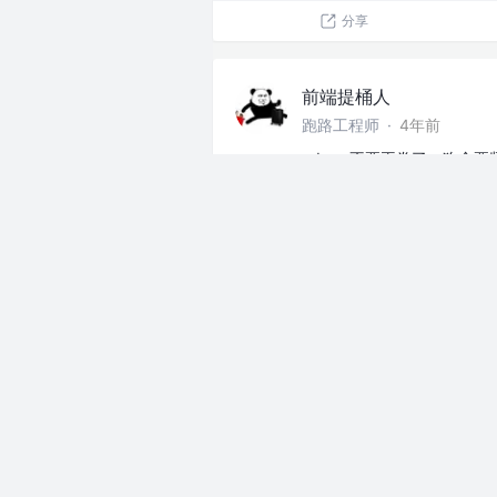
分享
前端提桶人
跑路工程师
·
4年前
xdm，不要再卷了，狗命要紧
上班摸鱼
分享