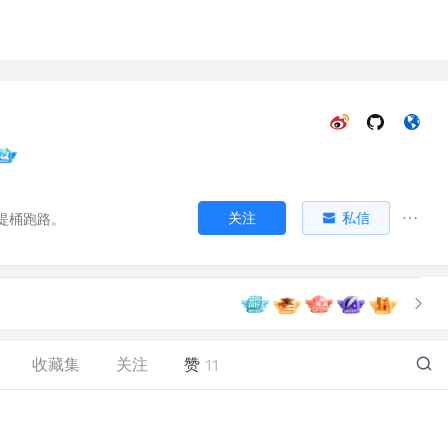
关注
私信
提桶跑路。
收藏集
关注
赞
11