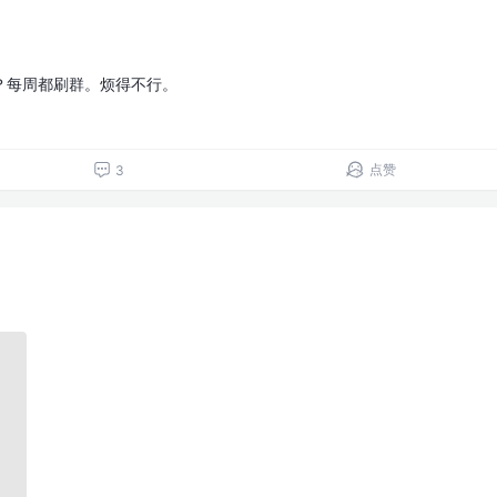
？每周都刷群。烦得不行。
点赞
3