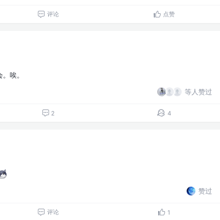
评论
点赞
会。唉。
等人赞过
2
4
赞过
评论
1