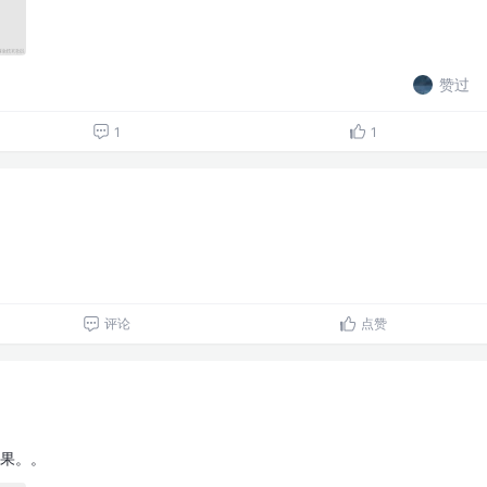
赞过
1
1
评论
点赞
结果。。