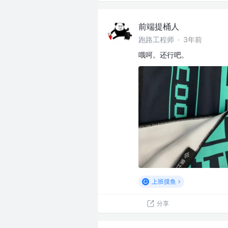
前端提桶人
跑路工程师
·
3年前
哦呵。还行吧。
上班摸鱼
分享