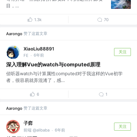
目，...
1.3k
70
赞了这篇文章
Aarongo
XiaoLiu88891
关注
6年前
FE
·
深入理解Vue的watch与computed原理
侦听器watch与计算属性computed对于我这样的Vue初学
者，很容易就弄混淆了，感...
6
1
赞了这篇文章
Aarongo
子弈
关注
前端 @alibaba
6年前
·