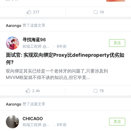
217
19
赞了这篇文章
Aarongo
寻找海蓝96
关注
前端工程师 @寻找海蓝
8年前
·
面试官: 实现双向绑定Proxy比defineproperty优劣如
何?
双向绑定其实已经是一个老掉牙的问题了,只要涉及到
MVVM框架就不得不谈的知识点,但它毕竟...
2.4k
78
赞了这篇文章
Aarongo
CHICAGO
关注
前端工程师 @字节眺动 阿里粑粑 滕迅
6年前
·