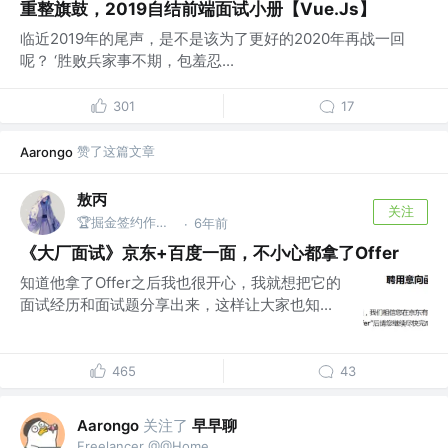
重整旗鼓，2019自结前端面试小册【Vue.Js】
临近2019年的尾声，是不是该为了更好的2020年再战一回
呢？ ‘胜败兵家事不期，包羞忍...
301
17
赞了这篇文章
Aarongo
敖丙
关注
🏆掘金签约作者 @微信搜：敖丙
6年前
·
《大厂面试》京东+百度一面，不小心都拿了Offer
知道他拿了Offer之后我也很开心，我就想把它的
面试经历和面试题分享出来，这样让大家也知...
465
43
关注了
早早聊
Aarongo
Freelancer @@Home