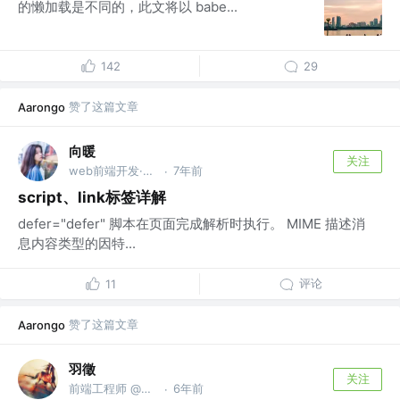
的懒加载是不同的，此文将以 babe...
142
29
赞了这篇文章
Aarongo
向暖
关注
web前端开发·西安
7年前
·
script、link标签详解
defer="defer" 脚本在页面完成解析时执行。 MIME 描述消
息内容类型的因特...
评论
11
赞了这篇文章
Aarongo
羽徵
关注
前端工程师 @平安
6年前
·