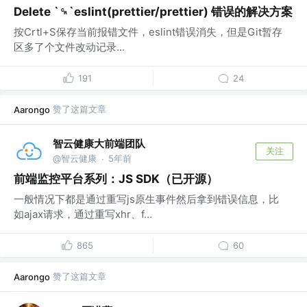
Delete `␍`eslint(prettier/prettier) 错误的解决方案
按Crtl+S保存当前报错文件，eslint错误消失，但是Git暂存
区多了个文件改动记录...
191
24
赞了这篇文章
Aarongo
智云健康大前端团队
关注
@智云健康
5年前
·
前端监控平台系列：JS SDK（已开源）
一般情况下都是通过重写js原生事件然后拿到错误信息，比
如ajax请求，通过重写xhr、f...
865
60
赞了这篇文章
Aarongo