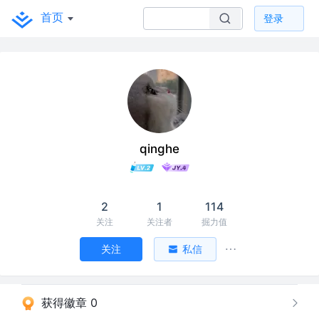
首页
登录
qinghe
2
1
114
关注
关注者
掘力值
关注
私信
获得徽章 0