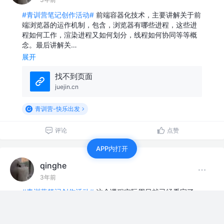
#青训营笔记创作活动#
前端容器化技术，主要讲解关于前
端浏览器的运作机制，包含，浏览器有哪些进程，这些进
程如何工作，渲染进程又如何划分，线程如何协同等等概
念。最后讲解关…
展开
找不到页面
juejin.cn
青训营-快乐出发
评论
点赞
APP内打开
qinghe
3年前
#青训营笔记创作活动#
这个课程实际周日就已经看完了，
但是官方还没有提供6之后的章节，比较难说。
本文主要介绍 基本编程语言，编程范式（过…