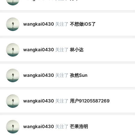
关注了
不想做iOS了
wangkai0430
关注了
林小达
wangkai0430
关注了
孜然Sun
wangkai0430
关注了
用户91205587269
wangkai0430
关注了
芒果浩明
wangkai0430