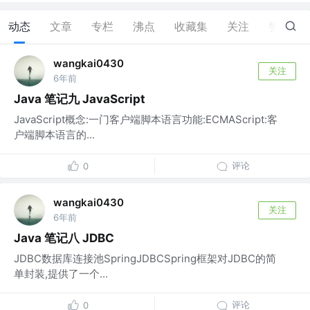
动态
文章
专栏
沸点
收藏集
关注
赞
0
wangkai0430
关注
6年前
Java 笔记九 JavaScript
JavaScript概念:一门客户端脚本语言功能:ECMAScript:客
户端脚本语言的...
评论
0
wangkai0430
关注
6年前
Java 笔记八 JDBC
JDBC数据库连接池SpringJDBCSpring框架对JDBC的简
单封装,提供了一个...
评论
0