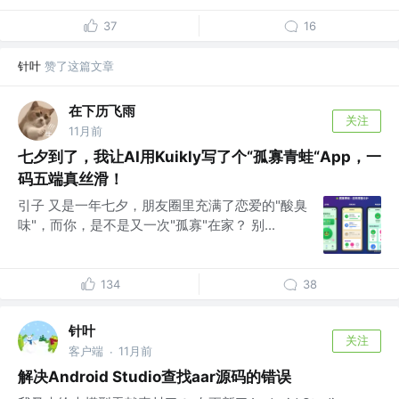
37
16
针叶
赞了这篇文章
在下历飞雨
关注
11月前
七夕到了，我让AI用Kuikly写了个“孤寡青蛙“App，一
码五端真丝滑！
引子 又是一年七夕，朋友圈里充满了恋爱的"酸臭
味"，而你，是不是又一次"孤寡"在家？ 别...
134
38
针叶
关注
客户端
11月前
·
解决Android Studio查找aar源码的错误