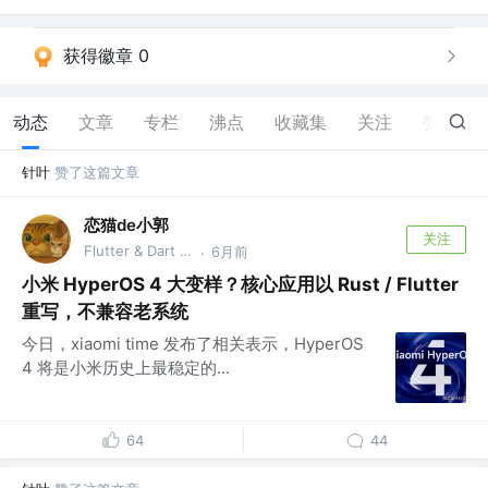
获得徽章 0
动态
文章
专栏
沸点
收藏集
关注
赞
1.1K
针叶
赞了这篇文章
恋猫de小郭
关注
Flutter & Dart GDE @🏆 掘金签约作者
6月前
·
小米 HyperOS 4 大变样？核心应用以 Rust / Flutter
重写，不兼容老系统
今日，xiaomi time 发布了相关表示，HyperOS
4 将是小米历史上最稳定的...
64
44