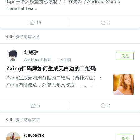
我又来给大模型贡献素材了！ 在更新了Android Studio
Narwhal Fea...
19
4
针叶
赞了这篇文章
红鲤驴
关注
Android工程师 @蚂蚁金服
4年前
·
Zxing扫码库如何生成无白边的二维码
Zxing生成无四周白框的二维码（两种方法）：
Zxing内部改造，外部无倾入改造；，。，...
5
2
针叶
赞了这篇文章
QING618
关注