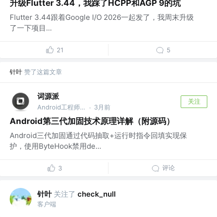
升级Flutter 3.44，我踩了HCPP和AGP 9的坑
Flutter 3.44跟着Google I/O 2026一起发了，我周末升级
了一下项目...
21
5
针叶
赞了这篇文章
词源派
关注
Android工程师 @网易
3月前
·
Android第三代加固技术原理详解（附源码）
Android三代加固通过代码抽取+运行时指令回填实现保
护，使用ByteHook禁用de...
评论
3
针叶
关注了
check_null
客户端