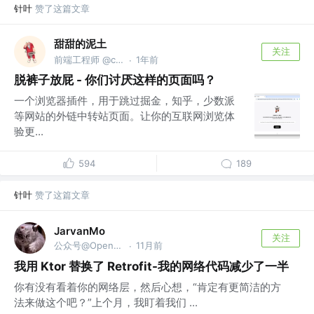
针叶
赞了这篇文章
甜甜的泥土
关注
前端工程师 @cocos
1年前
·
脱裤子放屁 - 你们讨厌这样的页面吗？
一个浏览器插件，用于跳过掘金，知乎，少数派
等网站的外链中转站页面。让你的互联网浏览体
验更...
594
189
针叶
赞了这篇文章
JarvanMo
关注
公众号@OpenFlutter
11月前
·
我用 Ktor 替换了 Retrofit-我的网络代码减少了一半
你有没有看着你的网络层，然后心想，“肯定有更简洁的方
法来做这个吧？”上个月，我盯着我们 ...