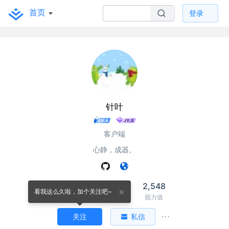
首页
登录
针叶
客户端
心静，成器。
45
80
2,548
看我这么久啦，加个关注吧~
关注
关注者
掘力值
关注
私信