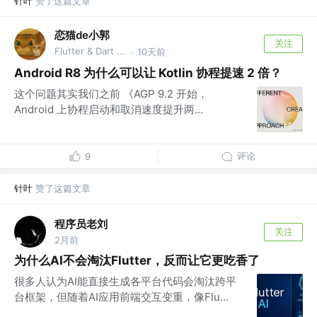
针叶
赞了这篇文章
恋猫de小郭
关注
Flutter & Dart GDE @🏆 掘金签约作者
10天前
·
Android R8 为什么可以让 Kotlin 协程提速 2 倍？
这个问题其实我们之前 《AGP 9.2 开始，
Android 上协程启动和取消速度提升两...
评论
9
针叶
赞了这篇文章
程序员老刘
关注
2月前
为什么AI不会淘汰Flutter，反而让它更吃香了
很多人认为AI能直接生成各平台代码会淘汰跨平
台框架，但随着AI应用前端交互变重，像Flu...