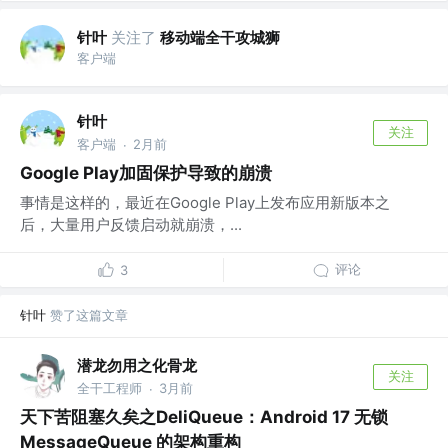
针叶
关注了
移动端全干攻城狮
客户端
针叶
关注
客户端
2月前
·
Google Play加固保护导致的崩溃
事情是这样的，最近在Google Play上发布应用新版本之
后，大量用户反馈启动就崩溃，...
评论
3
针叶
赞了这篇文章
潜龙勿用之化骨龙
关注
全干工程师
3月前
·
天下苦阻塞久矣之DeliQueue：Android 17 无锁
MessageQueue 的架构重构