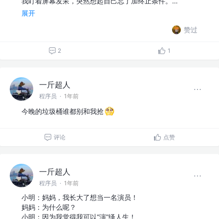
我盯着屏幕发呆，突然想起自己忘了加终止条件。…
展开
赞过
2
1
一斤超人
程序员
·
1年前
今晚的垃圾桶谁都别和我抢
评论
点赞
一斤超人
程序员
·
1年前
小明：妈妈，我长大了想当一名演员！
妈妈：为什么呢？
小明：因为我觉得我可以“演”绎人生！