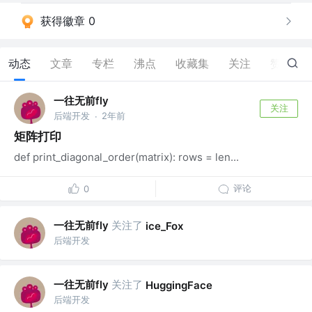
获得徽章 0
动态
文章
专栏
沸点
收藏集
关注
赞
0
一往无前fly
关注
后端开发
2年前
·
矩阵打印
def print_diagonal_order(matrix): rows = len...
评论
0
一往无前fly
关注了
ice_Fox
后端开发
一往无前fly
关注了
HuggingFace
后端开发