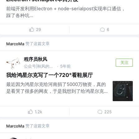
前端开发利用Electron + node-serialpost实现串口通信，
踩了各种坑...
29
6
赞了这篇文章
MarcoMa
程序员秋风
关注
公众号|秋风的笔记 @zerolty
5年前
·
我给鸿星尔克写了一个720°看鞋展厅
最近因为鸿星尔克给河南捐了5000万物资，真的
是看哭了很多的网友，于是我想到了给鸿星尔克...
1.2k
225
赞了这篇文章
MarcoMa