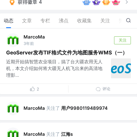
获得徽章 4
动态
文章
专栏
沸点
收藏集
关注
赞
8
MarcoMa
关注
3年前
GeoServer发布TIF格式文件为地图服务WMS（一）
近期开始搞智慧农业项目，搞了台大疆农用无人
机，本文介绍如何将大疆无人机飞出来的高清地
理影...
评论
2
关注了
用户9980119489974
MarcoMa
关注了
江海s
MarcoMa